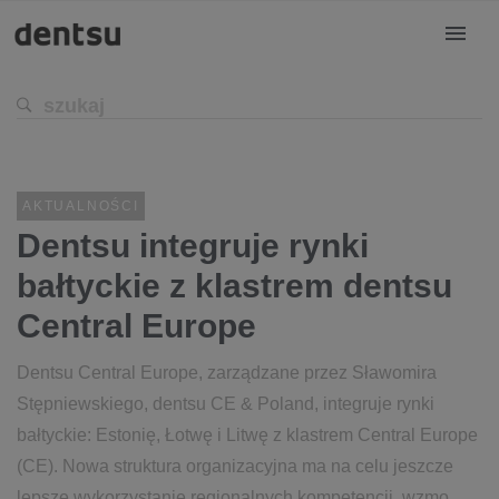
AKTUALNOŚCI
Dentsu integruje rynki
bałtyckie z klastrem dentsu
Central Europe
Dentsu Central Europe, zarządzane przez Sławomira
Stępniewskiego, dentsu CE & Poland, integruje rynki
bałtyckie: Estonię, Łotwę i Litwę z klastrem Central Europe
(CE). Nowa struktura organizacyjna ma na celu jeszcze
lepsze wykorzystanie regionalnych kompetencji, wzmo...