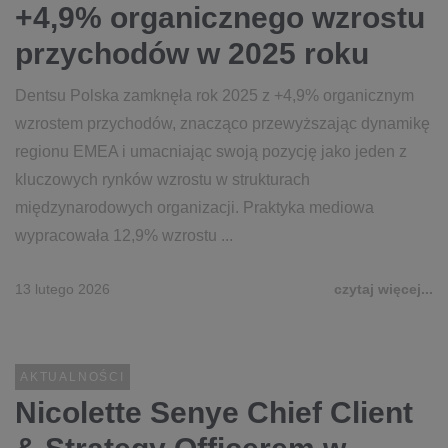
+4,9% organicznego wzrostu
przychodów w 2025 roku
Dentsu Polska zamknęła rok 2025 z +4,9% organicznym
wzrostem przychodów, znacząco przewyższając dynamikę
regionu EMEA i umacniając swoją pozycję jako jeden z
kluczowych rynków wzrostu w strukturach
międzynarodowych organizacji. Praktyka mediowa
wypracowała 12,9% wzrostu ...
13 lutego 2026
czytaj więcej...
AKTUALNOŚCI
Nicolette Senye Chief Client