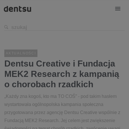
AKTUALNOŚCI
Dentsu Creative i Fundacja
MEK2 Research z kampanią
o chorobach rzadkich
„Każdy zna kogoś, kto ma TO COŚ” - pod takim hasłem
wystartowała ogólnopolska kampania społeczna
przygotowana przez agencję Dentsu Creative wspólnie z
Fundacją MEK2 Research. Jej celem jest zwiększenie
świadomości na temat chorób rzadkich, zwrócenie uwagi