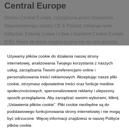
Central Europe
Dentsu Central Europe, zarządzane przez Sławomira
Stępniewskiego, dentsu CE & Poland, integruje rynki
bałtyckie: Estonię, Łotwę i Litwę z klastrem Central Europe
(CE). Nowa struktura organizacyjna ma na celu jeszcze
lepsze wykorzystanie regionalnych kompetencji, wzmo...
Używamy plików cookie do działania naszej strony
internetowej, analizowania Twojego korzystania z naszych
28 stycznia 2026
czytaj więcej...
usług, zarządzania Twoimi preferencjami online i
personalizowania treści reklamowych. Akceptując nasze pliki
cookie, otrzymasz odpowiednie treści oraz funkcje mediów
społecznościowych, spersonalizowane reklamy i ulepszony
sposób przeglądania. Aby zarządzać swoimi wyborami, kliknij
„Ustawienia plików cookie”. Pliki cookie niezbędne są do
podstawowego funkcjonowania strony internetowej i nie mogą
1
2
3
4
5
6
7
być odrzucone. Więcej informacji znajdziesz w naszej Polityce
plików cookie.