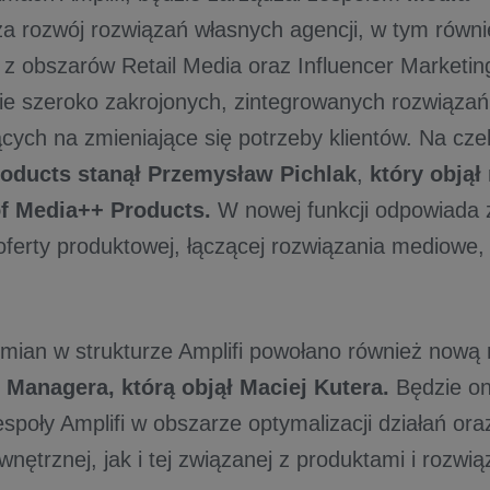
a rozwój rozwiązań własnych agencji, w tym równie
 z obszarów Retail Media oraz Influencer Marketi
nie szeroko zakrojonych, zintegrowanych rozwiąza
cych na zmieniające się potrzeby klientów. Na cze
oducts stanął Przemysław Pichlak
,
który objął
of Media++ Products.
W nowej funkcji odpowiada z
oferty produktowej, łączącej rozwiązania mediowe, 
ian w strukturze Amplifi powołano również nową
 Managera, którą objął Maciej Kutera.
Będzie on
społy Amplifi w obszarze optymalizacji działań oraz
ętrznej, jak i tej związanej z produktami i rozwią