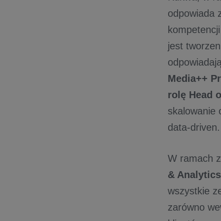
odpowiada z
kompetencji
jest tworze
odpowiadają
Media++ Pr
rolę Head 
skalowanie 
data-driven.
W ramach zm
& Analytics
wszystkie ze
zarówno wewn