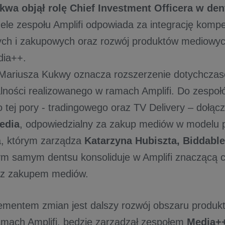
kwa objął rolę Chief Investment Officera w den
zele zespołu Amplifi odpowiada za integrację kompe
ych i zakupowych oraz rozwój produktów mediowy
ii Media++.
 Mariusza Kukwy oznacza rozszerzenie dotychcza
lności realizowanego w ramach Amplifi. Do zespoł
 tej pory - tradingowego oraz TV Delivery – dołącz
edia
, odpowiedzialny za zakup mediów w modelu 
a, którym zarządza
Katarzyna Hubiszta, Biddabl
m samym dentsu konsoliduje w Amplifi znaczącą c
h z zakupem mediów.
ementem zmian jest dalszy rozwój obszaru produk
mach Amplifi, będzie zarządzał zespołem
Media++