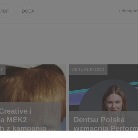
Udostępni
PDF
DOCX
I
AKTUALNOŚCI
reative i
ja MEK2
Dentsu Polska
h z kampanią o
wzmacnia Perfor
ch rzadkich