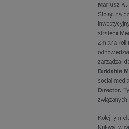
Mariusz Ku
Stojąc na c
inwestycyjn
strateg
Zmiana roli
odpowiedzia
zarządzał do
Biddable M
social medi
Director.
Ty
związanyc
Kolejnym el
Kukwa, w ra