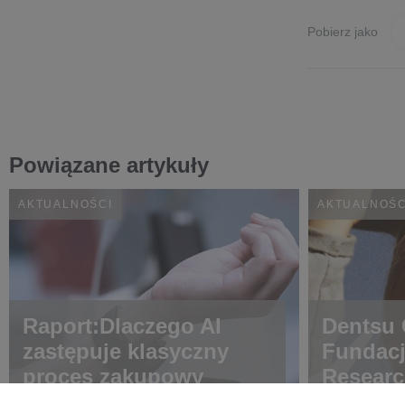
Pobierz jako
Powiązane artykuły
AKTUALNOŚCI
AKTUALNOŚC
Raport:Dlaczego AI
Dentsu C
zastępuje klasyczny
Fundac
proces zakupowy
Researc
choroba