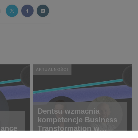
j
AKTUALNOŚCI
Dentsu wzmacnia
kompetencje Business
mance
Transformation w
Polsce