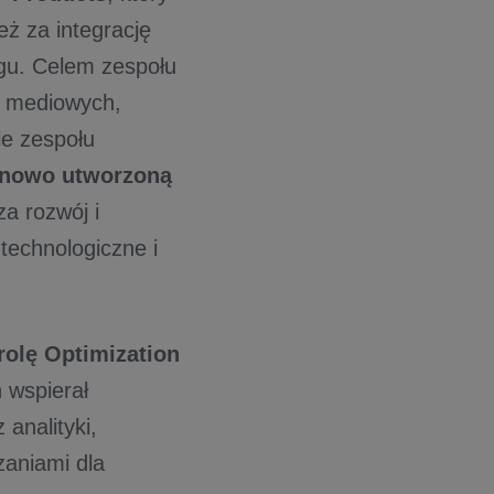
ż za integrację
ngu. Celem zespołu
ń mediowych,
le zespołu
 nowo utworzoną
a rozwój i
technologiczne i
rolę Optimization
 wspierał
 analityki,
zaniami dla