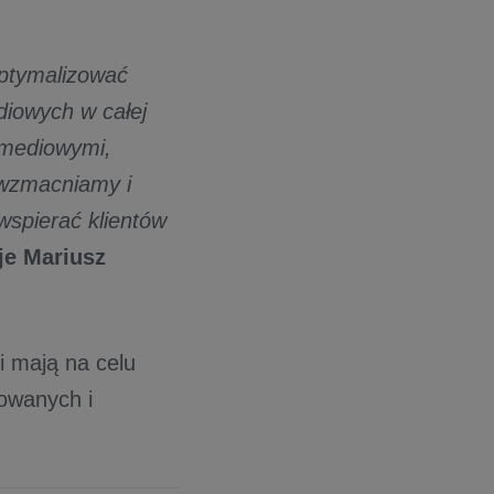
optymalizować
diowych w całej
i mediowymi,
wzmacniamy i
wspierać klientów
je Mariusz
i mają na celu
owanych i