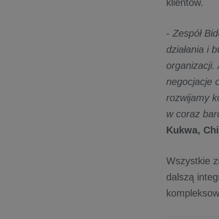
klientów.
-
Zespół Bid
działania i 
organizacji.
negocjacje
rozwijamy k
w coraz ba
Kukwa, Chi
Wszystkie z
dalszą inte
kompleksowy