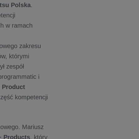
tsu Polska
.
tencji
ch w ramach
sowego zakresu
ów, którymi
ył zespół
programmatic i
e Product
zęść kompetencji
towego. Mariusz
 Products
, który