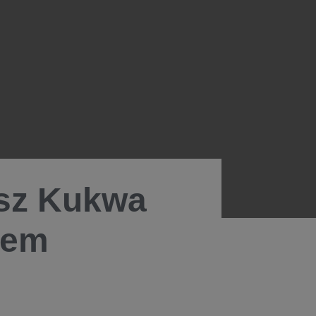
usz Kukwa
rem