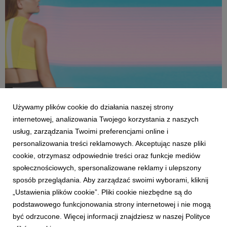
CASE STUDIES
Huawei P8: content marketing
Używamy plików cookie do działania naszej strony
internetowej, analizowania Twojego korzystania z naszych
4 stycznia 2017
usług, zarządzania Twoimi preferencjami online i
Kampania content marketingowa Huawei P8 to połączenie
personalizowania treści reklamowych. Akceptując nasze pliki
współpracy z artystami w różnych dziedzinach sztuki w spójną i
jakościową komunikację opartą o szeroki zakres punktów styku
cookie, otrzymasz odpowiednie treści oraz funkcje mediów
z konsumentem.
społecznościowych, spersonalizowane reklamy i ulepszony
sposób przeglądania. Aby zarządzać swoimi wyborami, kliknij
„Ustawienia plików cookie”. Pliki cookie niezbędne są do
podstawowego funkcjonowania strony internetowej i nie mogą
1
2
być odrzucone. Więcej informacji znajdziesz w naszej Polityce