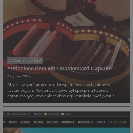
CASE STUDIES
#PricelessTime with MasterCard Capsule
4 stycznia 2017
Aby rozwiązać problem ludzi wpatrzonych w telefony w
restauracjach, MasterCard stworzył specjalną kapsułę
ograniczającą używanie technologii w trakcie spożywania
posiłków. Nawiązaliśmy interakcję z tysiącami klientów w
sposób, którego się nie spodziewali – tworząc techno...