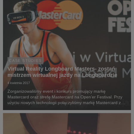
CASE STUDIES
Virtual Reality Longboard Masters- zostań
mistrzem wirtualnej jazdy na Longboardzie
4 kwietnia 2017
Zorganizowaliśmy event i konkurs promujący markę
Mastercard oraz strefę Mastercard na Open’er Festival. Przy
użyciu nowych technologii połączyliśmy markę Mastercard z
konceptem wykorzystującym wirtualną rzeczywistość. Każdy z
uczestników mógł wziąć udział w wirtualnych, ...