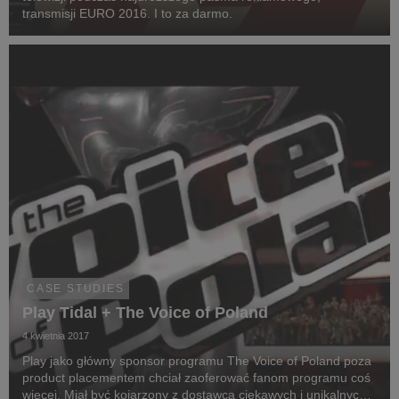
transmisji EURO 2016. I to za darmo.
CASE STUDIES
Play Tidal + The Voice of Poland
4 kwietnia 2017
Play jako główny sponsor programu The Voice of Poland poza
product placementem chciał zaoferować fanom programu coś
więcej. Miał być kojarzony z dostawcą ciekawych i unikalnych