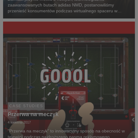
zaawansowanych butach adidas NMD, postanowiliśmy
przenieść konsumentów podczas wirtualnego spaceru w
butach NMD do miejsca, które najbardziej do tego pasuje -
Tokio.
CASE STUDIES
Przerwa na meczyk
4 kwietnia 2017
"Przerwa na meczyk” to innowacyjny sposób na obecność w
telewizji podczas najdroższego pasma reklamowego,