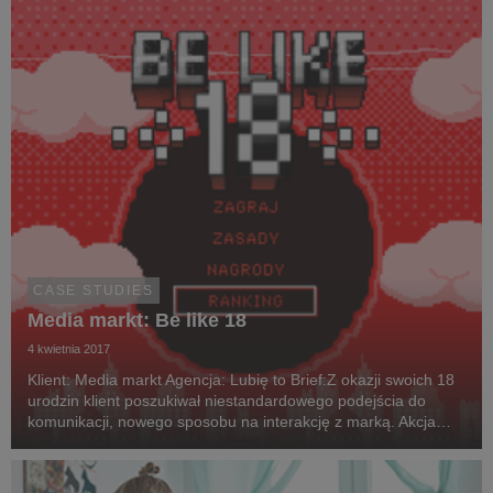
CASE STUDIES
Media markt: Be like 18
4 kwietnia 2017
Klient: Media markt Agencja: Lubię to Brief:Z okazji swoich 18
urodzin klient poszukiwał niestandardowego podejścia do
komunikacji, nowego sposobu na interakcję z marką. Akcja
miała być przeciwwagą dla szeroko zakrojonych, urodzinowych
promocji cenowych (nuuda). Szukaliś...