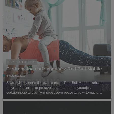
CASE STUDIES
Ekstremalna codzienność z Red Bull Mobile
4 kwietnia 2017
Stworzyliśmy serię filmów dla marki Red Bull Mobile, która z
przymrużeniem oka pokazuje ekstremalne sytuacje z
codziennego życia. Tym sposobem pozostając w temacie
„ekstremalnych sportów” udało nam się skutecznie odróżnić
Red Bull Mobile od marki matki, czyli Red Bull. ...