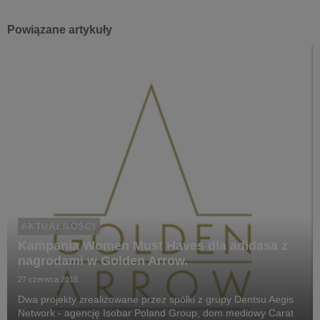
Powiązane artykuły
AKTUALNOŚCI
Kampania Women Must Haves dla adidasa z
nagrodami w Golden Arrow.
27 czerwca 2018
Dwa projekty zrealizowane przez spółki z grupy Dentsu Aegis
Network - agencję Isobar Poland Group, dom mediowy Carat