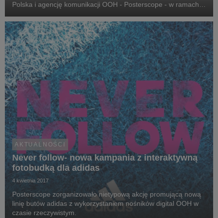
Polska i agencję komunikacji OOH - Posterscope - w ramach
kampanii Women Must Haves dla adidas Poland zostały
nagrodzone w konkursie efektywności i innowa...
AKTUALNOŚCI
Never follow- nowa kampania z interaktywną
fotobudką dla adidas
4 kwietnia 2017
Posterscope zorganizowało nietypową akcję promującą nową
linię butów adidas z wykorzystaniem nośników digital OOH w
czasie rzeczywistym.