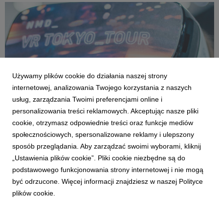
Używamy plików cookie do działania naszej strony
internetowej, analizowania Twojego korzystania z naszych
usług, zarządzania Twoimi preferencjami online i
personalizowania treści reklamowych. Akceptując nasze pliki
cookie, otrzymasz odpowiednie treści oraz funkcje mediów
społecznościowych, spersonalizowane reklamy i ulepszony
CASE STUDIES
sposób przeglądania. Aby zarządzać swoimi wyborami, kliknij
Adidas - "NMD VR Tokyo Tour" Case Study
„Ustawienia plików cookie”. Pliki cookie niezbędne są do
23 kwietnia 2018
podstawowego funkcjonowania strony internetowej i nie mogą
Zamiast jedynie mówić o nowych, technologicznie
być odrzucone. Więcej informacji znajdziesz w naszej Polityce
zaawansowanych butach adidas NMD, postanowiliśmy
plików cookie.
przenieść konsumentów podczas wirtualnego spaceru w
butach NMD do miejsca, które najbardziej do tego pasuje -
Tokio.