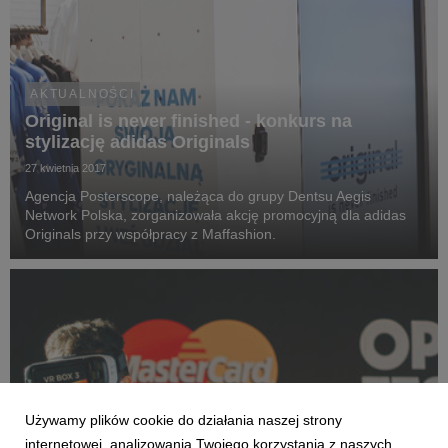
AKTUALNOŚCI
Original is never finished - konkurs na
stylizację adidas Originals
27 kwietnia 2017
Agencja Posterscope, należąca do grupy Dentsu Aegis
Network Polska, zorganizowała akcję promocyjną dla adidas
Originals przy współpracy z Maffashion.
Używamy plików cookie do działania naszej strony
internetowej, analizowania Twojego korzystania z naszych