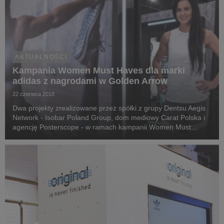
AKTUALNOŚCI
Kampania Women Must Haves dla marki
adidas z nagrodami w Golden Arrow
22 czerwca 2018
Dwa projekty zrealizowane przez spółki z grupy Dentsu Aegis
Network - Isobar Poland Group, dom mediowy Carat Polska i
agencję Posterscope - w ramach kampanii Women Must
Haves dla adidas Poland zostały nagrodzone w konkursie
efektywności i innowacyjności narzędzi komunika...