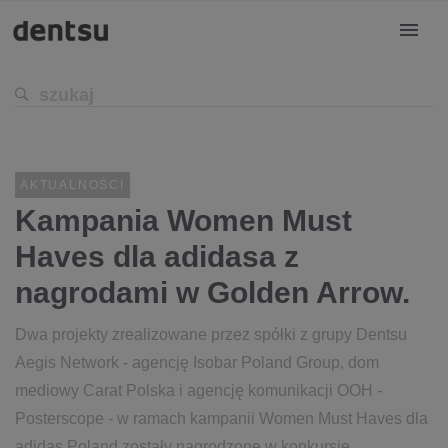
AKTUALNOŚCI
Kampania Women Must
Haves dla adidasa z
nagrodami w Golden Arrow.
Dwa projekty zrealizowane przez spółki z grupy Dentsu
Aegis Network - agencję Isobar Poland Group, dom
mediowy Carat Polska i agencję komunikacji OOH -
Posterscope - w ramach kampanii Women Must Haves dla
adidas Poland zostały nagrodzone w konkursie