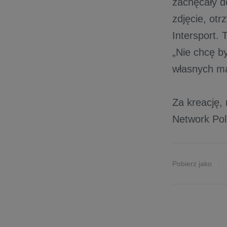
zachęcały d
zdjęcie, otr
Intersport. 
„Nie chcę b
własnych ma
Za kreację,
Network Pol
Pobierz jako