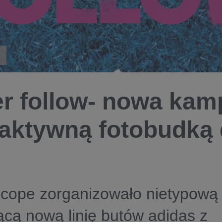
r follow- nowa kam
raktywną fotobudką 
cope zorganizowało nietypową 
cą nową linię butów adidas z