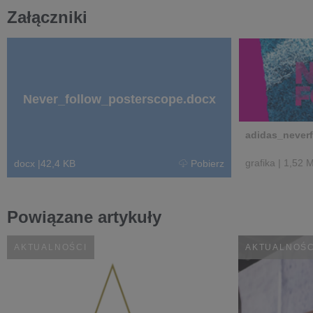
Załączniki
Never_follow_posterscope.docx
adidas_neverf
grafika
|
1,52 
docx
|
42,4 KB
Pobierz
Powiązane artykuły
AKTUALNOŚCI
AKTUALNOŚC