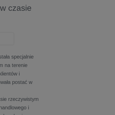
w czasie
tała specjalnie
 na terenie
lientów i
owała postać w
asie rzeczywistym
handlowego i