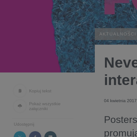
AKTUALNOŚCI
Neve
inte
Kopiuj tekst
04 kwietnia 2017
Pokaż wszystkie
załączniki
Posters
Udostępnij
promują