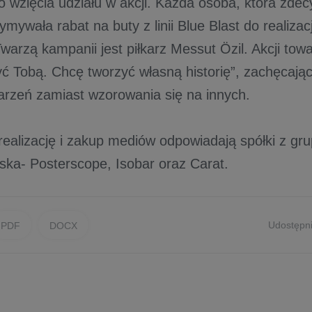
o wzięcia udziału w akcji. Każda osoba, która zdec
zymywała rabat na buty z linii Blue Blast do realizac
Twarzą kampanii jest piłkarz Messut Özil. Akcji tow
yć Tobą. Chcę tworzyć własną historię”, zachęcają
rzeń zamiast wzorowania się na innych.
 realizację i zakup mediów odpowiadają spółki z gr
ska- Posterscope, Isobar oraz Carat.
Udostępni
PDF
DOCX