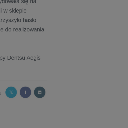
ydowała się na
ji w sklepie
arzyszyło hasło
ce do realizowania
upy Dentsu Aegis
j