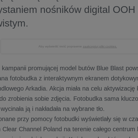
ystaniem nośników digital OOH 
istym.
Aby wyświetlić treść poprawnie
zaakceptuj pliki cookies.
 kampanii promującej model butów Blue Blast pows
na fotobudka z interaktywnym ekranem dotykowym
dlowego Arkadia. Akcja miała na celu aktywizację k
do zrobienia sobie zdjęcia. Fotobudka sama klucz
wycinała ją i nakładała na wybrane tło.
onane przy pomocy fotobudki wyświetlały się w cz
 Clear Channel Poland na terenie całego centrum 