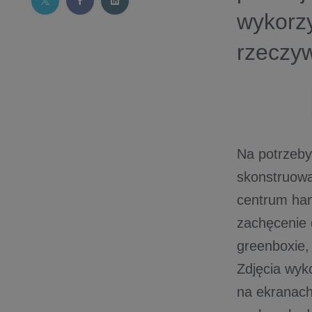
wykorz
rzeczyw
Na potrzeby
skonstruowa
centrum han
zachęcenie 
greenboxie, 
Zdjęcia wyk
na ekranach