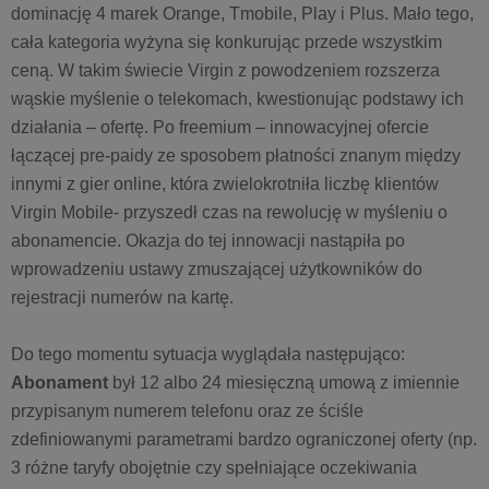
dominację 4 marek Orange, Tmobile, Play i Plus. Mało tego,
cała kategoria wyżyna się konkurując przede wszystkim
ceną. W takim świecie Virgin z powodzeniem rozszerza
wąskie myślenie o telekomach, kwestionując podstawy ich
działania – ofertę. Po freemium – innowacyjnej ofercie
łączącej pre-paidy ze sposobem płatności znanym między
innymi z gier online, która zwielokrotniła liczbę klientów
Virgin Mobile- przyszedł czas na rewolucję w myśleniu o
abonamencie. Okazja do tej innowacji nastąpiła po
wprowadzeniu ustawy zmuszającej użytkowników do
rejestracji numerów na kartę.
Do tego momentu sytuacja wyglądała następująco:
Abonament
był 12 albo 24 miesięczną umową z imiennie
przypisanym numerem telefonu oraz ze ściśle
zdefiniowanymi parametrami bardzo ograniczonej oferty (np.
3 różne taryfy obojętnie czy spełniające oczekiwania