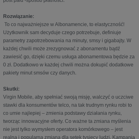
post paid -sposób płatności.
Rozwiązanie:
To co najważniejsze w Albonamencie, to elastyczność!
Użytkownik sam decyduje czego potrzebuje, definiuje
parametry zapotrzebowania na minuty, smsy i gigabajty. W
każdej chwili może zrezygnować z abonamentu bądź
zawiesić go, dzięki czemu usługa abonamentowa będzie za
0 zł. Dodatkowo w każdej chwili można dokupić dodatkowe
pakiety minut smsów czy danych.
Skutki:
Virgin Mobile, aby spełniać swoją misję, walczyć o uczciwe
stawki dla konsumentów telco, na tak trudnym rynku robi to
co umie najlepiej – zmienia podstawy działania rynku,
tworząc innowacyjne oferty. Co ważne ta zmiana myślenia
nie jest tylko wymysłem operatora komórkowego – jest
realną i popularną zmianą dla setek tysięcy ludzi. Kampania