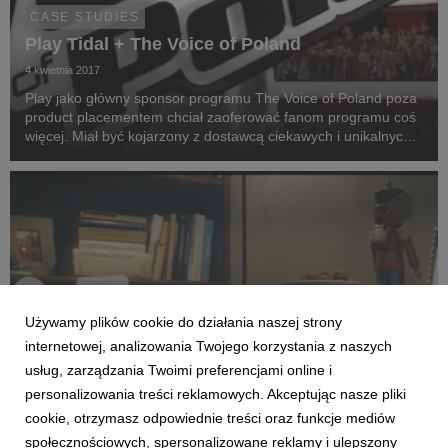
CASE STUDIES
Play Tidal + The Voice of Poland
4 kwietnia 2017
Play jako główny sponsor programu The Voice of Poland poza
product placementem chciał zaoferować fanom programu coś
więcej. Miał być kojarzony z dostawcą ciekawych i unikalnych
treści, a tym samym łączyć 3 platformy: Play, TIDAL i The
Voice of Poland.
Używamy plików cookie do działania naszej strony
internetowej, analizowania Twojego korzystania z naszych
usług, zarządzania Twoimi preferencjami online i
personalizowania treści reklamowych. Akceptując nasze pliki
cookie, otrzymasz odpowiednie treści oraz funkcje mediów
społecznościowych, spersonalizowane reklamy i ulepszony
CASE STUDIES