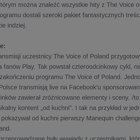
tórym można znaleźć wszystkie hity z The Voice of
ogramu dostali szeroki pakiet fantastycznych treści
ie indziej.
e:
ransmisji uczestnicy The Voice of Poland przygotow
la fanów Play. Tak powstał czteroodcinkowy cykl,
zakończeniu programu The Voice of Poland. Jedno
Polsce transmisją live na Facebook’u sponsorowa
inków zawierał zróżnicowane elementy i sceny. /to
ikalny kontent „od kuchni”. I tak na przykład w jed
pokazywał od kuchni pierwszy Manequin challeng
and.
rzeprowadzane były wywiady z uczestnikami, które