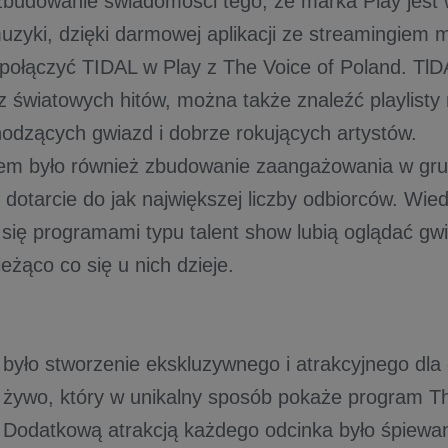
zbudowanie świadomości tego, że marka Play jest 
muzyki, dzięki darmowej aplikacji ze streamingiem 
 połączyć TIDAL w Play z The Voice of Poland. TlDA
cz światowych hitów, można także znaleźć playlisty
odzących gwiazd i dobrze rokujących artystów.
em było również zbudowanie zaangażowania w gru
dotarcie do jak największej liczby odbiorców. Wied
 się programami typu talent show lubią oglądać gwi
ieżąco co się u nich dzieje.
było stworzenie ekskluzywnego i atrakcyjnego dla
 żywo, który w unikalny sposób pokaże program Th
. Dodatkową atrakcją każdego odcinka było śpiewa