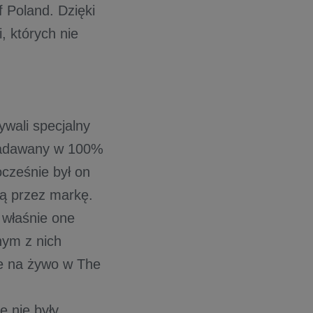
 Poland. Dzięki
, których nie
ywali specjalny
 nadawany w 100%
cześnie był on
ną przez markę.
 właśnie one
nym z nich
e na żywo w The
 nie były