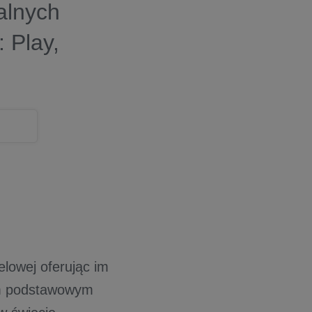
alnych
 Play,
lowej oferując im
ym podstawowym