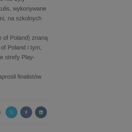
kulis, wykonywane
mi, na szkolnych
e of Poland) znaną
of Poland i tym,
 strefy Play-
rosił finalistów
j