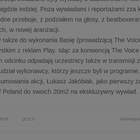
igdzie indziej. Poza wywiadami i reportażami zza 
odne przeboje, z podziałem na głosy, z beatboxera
ch, w nowej aranżacji.
y także do wykonania Basię (prowadzącą The Voic
stkim z reklam Play. Idąc za konwencją The Voice 
 odcinku odpadają uczestnicy także w transmisji ze
udział wykonawcy, którzy jeszcze byli w programie.
umowania akcji, Łukasz Jakóbiak, jako pierwszy zap
f Poland do swoich 20m2 na ekskluzywny wywiad.
Udostępni
PDF
DOCX