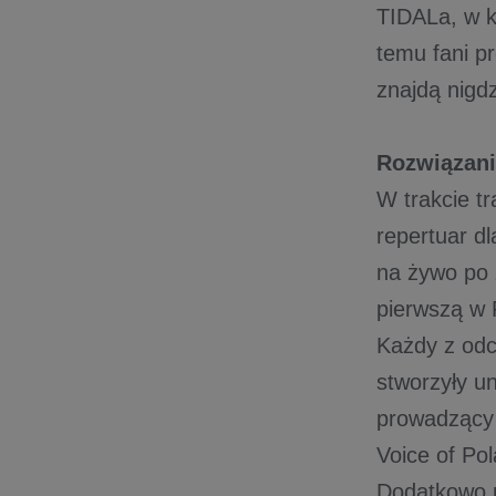
TIDALa, w k
temu fani pr
znajdą nigdz
Rozwiązani
W trakcie t
repertuar d
na żywo po 
pierwszą w 
Każdy z odc
stworzyły un
prowadzący 
Voice of Pol
Dodatkowo p