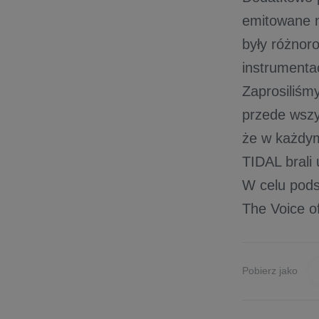
emitowane n
były różnor
instrumenta
Zaprosiliśm
przede wszy
że w każdym
TIDAL brali 
W celu pods
The Voice o
Pobierz jako