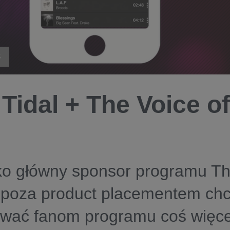
S
 Tidal + The Voice o
ko główny sponsor programu Th
 poza product placementem chc
wać fanom programu coś więcej