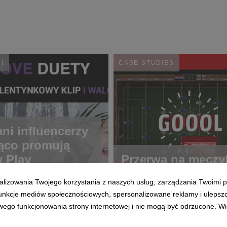
I
CASE STUDIES
ni influencerzy
ąco promują
 Play
Przerwa na meczy
alizowania Twojego korzystania z naszych usług, zarządzania Twoimi p
 funkcje mediów społecznościowych, spersonalizowane reklamy i ulepsz
wego funkcjonowania strony internetowej i nie mogą być odrzucone. Więc