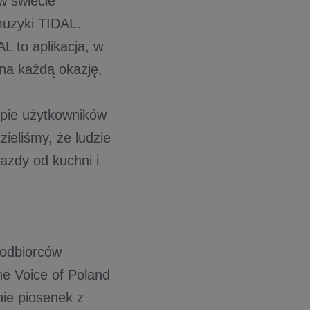
w świecie
muzyki TIDAL.
L to aplikacja, w
 na każdą okazję,
pie użytkowników
zieliśmy, że ludzie
azdy od kuchni i
 odbiorców
e Voice of Poland
nie piosenek z