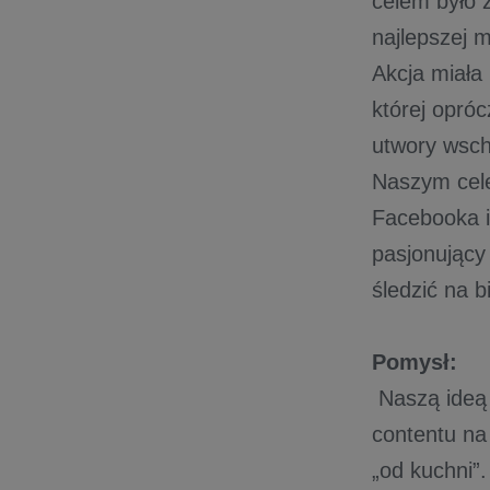
celem było 
najlepszej 
Akcja miała
której opró
utwory wsch
Naszym cel
Facebooka i 
pasjonujący
śledzić na b
Pomysł:
Naszą ideą 
contentu na
„od kuchni”