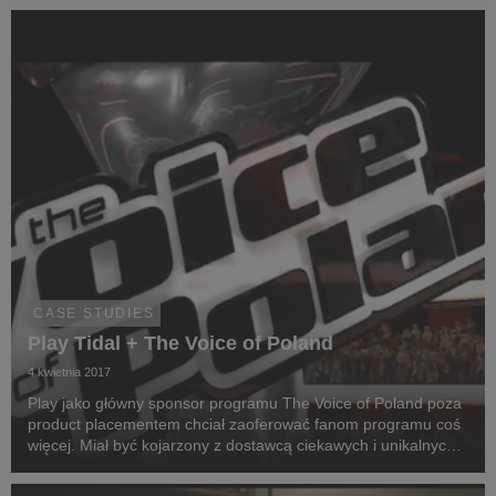
CASE STUDIES
Play Tidal + The Voice of Poland
4 kwietnia 2017
Play jako główny sponsor programu The Voice of Poland poza
product placementem chciał zaoferować fanom programu coś
więcej. Miał być kojarzony z dostawcą ciekawych i unikalnych
treści, a tym samym łączyć 3 platformy: Play, TIDAL i The
Voice of Poland.