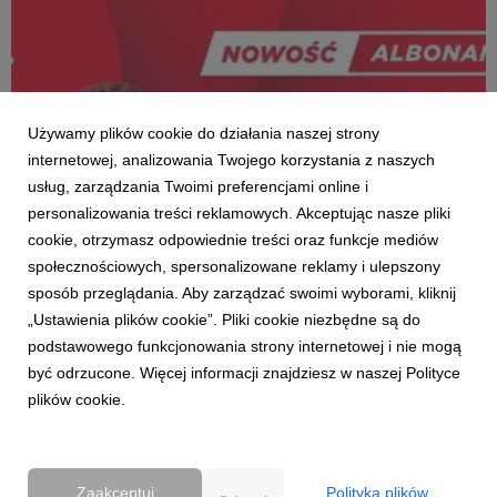
Używamy plików cookie do działania naszej strony
internetowej, analizowania Twojego korzystania z naszych
usług, zarządzania Twoimi preferencjami online i
personalizowania treści reklamowych. Akceptując nasze pliki
cookie, otrzymasz odpowiednie treści oraz funkcje mediów
społecznościowych, spersonalizowane reklamy i ulepszony
CASE STUDIES
sposób przeglądania. Aby zarządzać swoimi wyborami, kliknij
ALBONAMENT w Virgin Mobile
„Ustawienia plików cookie”. Pliki cookie niezbędne są do
4 kwietnia 2017
podstawowego funkcjonowania strony internetowej i nie mogą
Virgin Mobile wprowadza ofertę abonamentową
być odrzucone. Więcej informacji znajdziesz w naszej Polityce
rewolucjonizującą rynek. Albonament łączy najmocniejsze
plików cookie.
strony pre – oraz post-paid. User sam definiuje swoje potrzeby
i może je zawsze zmienić.
Zaakceptuj
Polityka plików