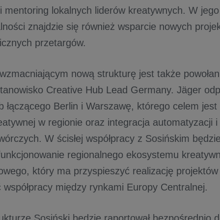
 i mentoring lokalnych liderów kreatywnych. W jego
lności znajdzie się również wsparcie nowych proj
gicznych przetargów.
zmacniającym nową strukturę jest także powoła
tanowisko Creative Hub Lead Germany. Jäger odp
b łączącego Berlin i Warszawę, którego celem jest
eatywnej w regionie oraz integracja automatyzacji i
wórczych. W ścisłej współpracy z Sosińskim będzie
funkcjonowanie regionalnego ekosystemu kreatywn
wego, który ma przyspieszyć realizację projektów
 współpracy między rynkami Europy Centralnej.
ukturze Sosiński będzie raportował bezpośrednio 