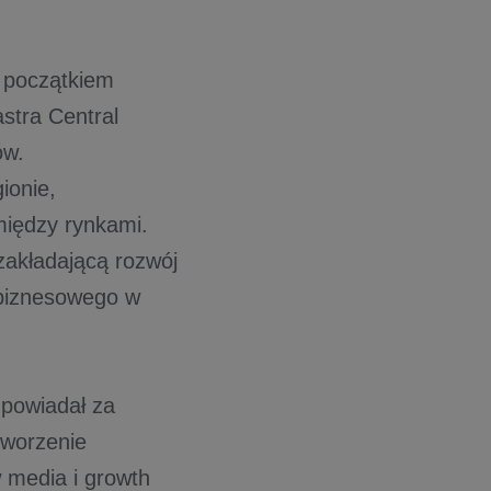
Z początkiem
astra Central
ów.
ionie,
między rynkami.
 zakładającą rozwój
 biznesowego w
dpowiadał za
tworzenie
w media i growth