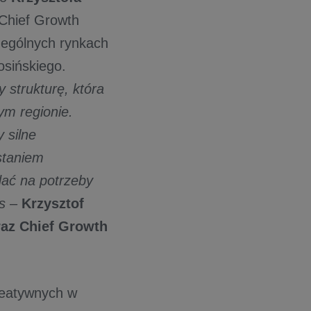
 Chief Growth
czególnych rynkach
Sosińskiego.
 strukturę, która
ym regionie.
 silne
staniem
dać na potrzeby
s
–
Krzysztof
raz Chief Growth
reatywnych w