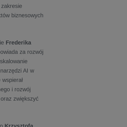
 zakresie
ektów biznesowych
nie
Frederika
owiada za rozwój
 skalowanie
 narzędzi AI w
 wspierał
ego i rozwój
 oraz zwiększyć
do
Krzysztofa