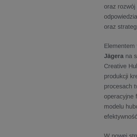
oraz rozwój
odpowiedzia
oraz strate
Elementem w
Jägera
na s
Creative Hu
produkcji kr
procesach t
operacyjne 
modelu hubo
efektywność
W nowej str