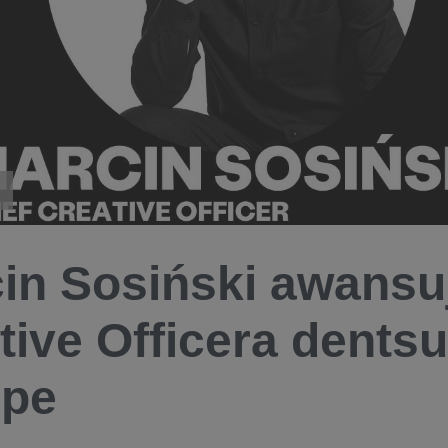
in Sosiński awansuj
tive Officera dentsu
ope