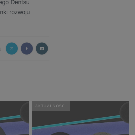
nego Dentsu
nki rozwoju
j
AKTUALNOŚCI