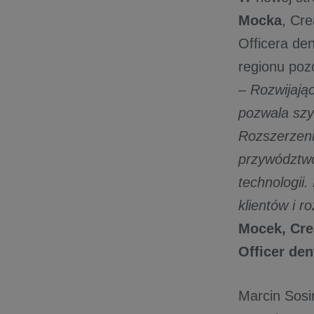
Mocka
, Cr
Officera de
regionu pozo
–
Rozwijając
pozwala szy
Rozszerzenie
przywództwo
technologii
klientów i 
Mocek, Cre
Officer den
Marcin Sosi