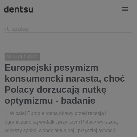
AKTUALNOŚCI
Europejski pesymizm
konsumencki narasta, choć
Polacy dorzucają nutkę
optymizmu - badanie
1. W całej Europie rosną obawy przed recesją i
ograniczane są wydatki, przy czym Polacy wykazują
większy spokój wobec aktualnej i przyszłej sytuacji