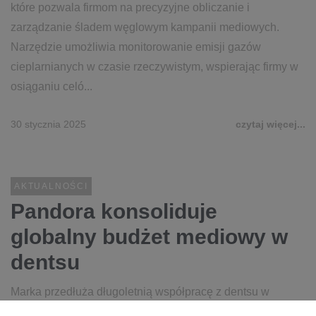
które pozwala firmom na precyzyjne obliczanie i
zarządzanie śladem węglowym kampanii mediowych.
Narzędzie umożliwia monitorowanie emisji gazów
cieplarnianych w czasie rzeczywistym, wspierając firmy w
osiąganiu celó...
30 stycznia 2025
czytaj więcej...
AKTUALNOŚCI
Pandora konsoliduje
globalny budżet mediowy w
dentsu
Marka przedłuża długoletnią współpracę z dentsu w
zakresie transformacji marketingowej do 2026 roku.