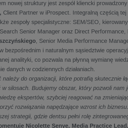
 nowej struktury jest zespół kliencki prowadzon
,
Client Partner w iProspect. Integralną częścią tej 
akże zespoły specjalistyczne: SEM/SEO, kierowan
earch Senior Manager oraz Direct Performance, 
szczyńskiego
, Senior Media Performance Manage
 w bezpośrednim i naturalnym sąsiedztwie operacy
ej analityki, co pozwala na płynną wymianę wiedz
nie danych w codziennych działaniach.
 należy do organizacji, które potrafią skutecznie 
ć w silosach. Budujemy obszar, który pozwoli nam j
wiedzę ekspertów, szybciej reagować na zmieniając
worzyć rozwiązania napędzające wzrost ich biznesu.
aszej strategii, gdzie dentsu pełni rolę zintegrowan
omentuje Nicolette Senye, Media Practice Lead