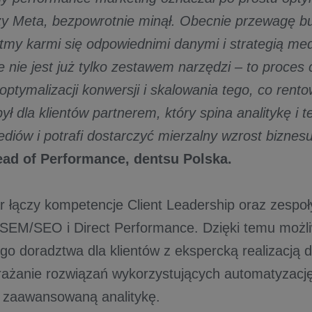
y Meta, bezpowrotnie minął. Obecnie przewagę bu
ytmy karmi się odpowiednimi danymi i strategią me
 nie jest już tylko zestawem narzędzi – to proces 
optymalizacji konwersji i skalowania tego, co rent
ył dla klientów partnerem, który spina analitykę i t
iów i potrafi dostarczyć mierzalny wzrost biznes
ead of Performance, dentsu Polska.
 łączy kompetencje Client Leadership oraz zespoły
SEM/SEO i Direct Performance. Dzięki temu możli
go doradztwa dla klientów z ekspercką realizacją d
ażanie rozwiązań wykorzystujących automatyzacj
zy zaawansowaną analitykę.