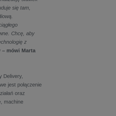
duje się tam,
diową.
ciągłego
owne. Chcę, aby
echnologię z
u
– mówi Marta
 Delivery,
we jest połączenie
ziałań oraz
ę, machine