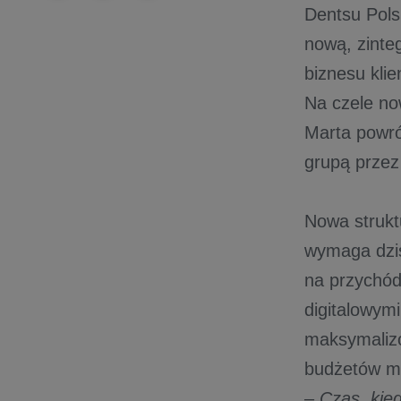
Dentsu Pols
nową, zinte
biznesu kli
Na czele no
Marta powró
grupą przez 
Nowa strukt
wymaga dziś
na przychód
digitalowymi
maksymalizo
budżetów 
–
Czas, kie