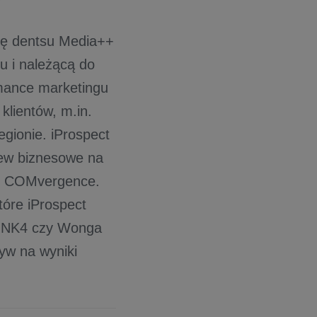
gię dentsu Media++
u i należącą do
rmance marketingu
klientów, m.in.
gionie. iProspect
 new biznesowe na
az COMvergence.
tóre iProspect
 LINK4 czy Wonga
yw na wyniki