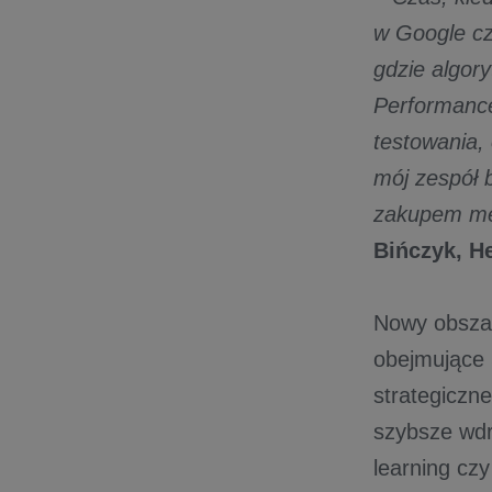
w Google cz
gdzie algor
Performance
testowania, 
mój zespół b
zakupem med
Bińczyk, H
Nowy obszar
obejmujące 
strategiczne
szybsze wdr
learning c