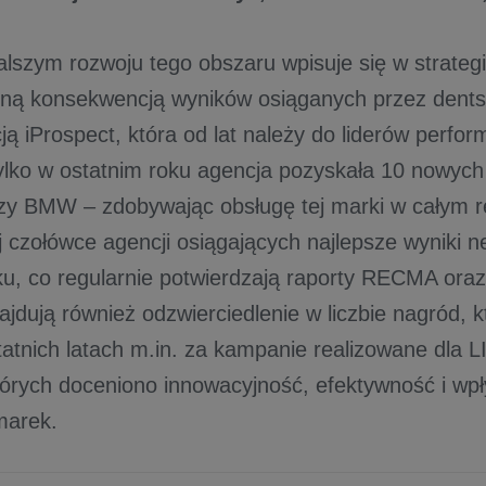
alszym rozwoju tego obszaru wpisuje się w strate
ralną konsekwencją wyników osiąganych przez dents
ją iProspect, która od lat należy do liderów perfo
ylko w ostatnim roku agencja pozyskała 10 nowych 
zy BMW – zdobywając obsługę tej marki w całym re
ej czołówce agencji osiągających najlepsze wyniki
ku, co regularnie potwierdzają raporty RECMA or
ajdują również odzwierciedlenie w liczbie nagród, k
tatnich latach m.in. za kampanie realizowane dla
tórych doceniono innowacyjność, efektywność i wpł
marek.