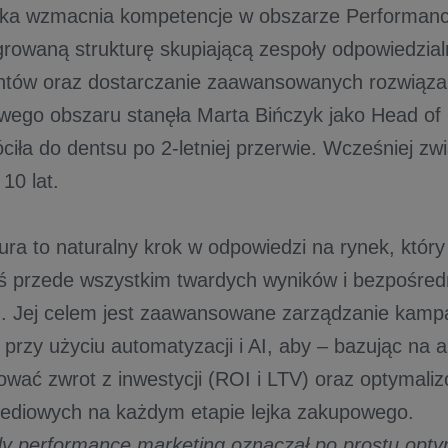
ka wzmacnia kompetencje w obszarze Performanc
growaną strukturę skupiającą zespoły odpowiedzial
entów oraz dostarczanie zaawansowanych rozwiąz
wego obszaru stanęła Marta Bińczyk jako Head of
ciła do dentsu po 2-letniej przerwie. Wcześniej zw
10 lat.
ura to naturalny krok w odpowiedzi na rynek, któr
 przede wszystkim twardych wyników i bezpośredn
. Jej celem jest zaawansowane zarządzanie kamp
 przy użyciu automatyzacji i AI, aby – bazując na 
wać zwrot z inwestycji (ROI i LTV) oraz optymali
mediowych na każdym etapie lejka zakupow
dy performance marketing oznaczał po prostu opty