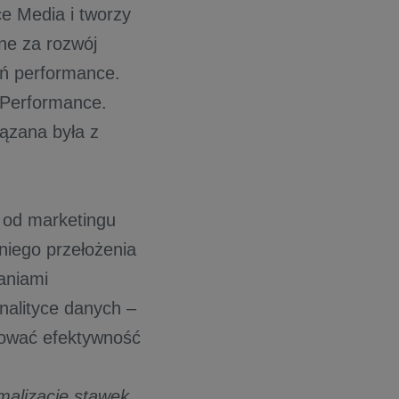
e Media i tworzy
ne za rozwój
ań performance.
 Performance.
iązana była z
y od marketingu
iego przełożenia
aniami
analityce danych –
zować efektywność
ego.
malizację stawek