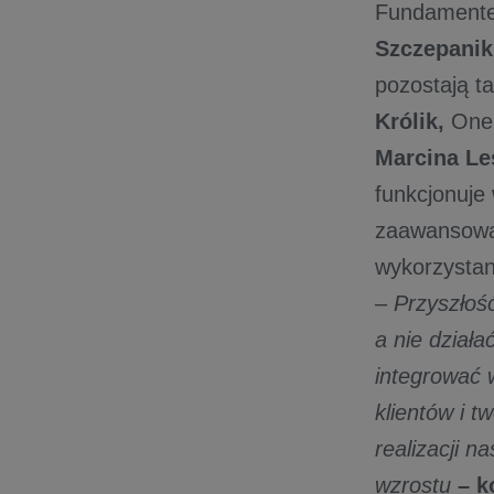
Fundamentem
Szczepanik
pozostają t
Królik,
OneS
Marcina Le
funkcjonuje
zaawansowan
wykorzysta
–
Przyszłość
a nie działa
integrować 
klientów i t
realizacji n
wzrostu
– k