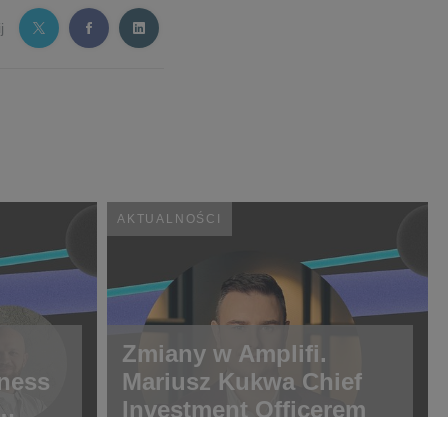
j
AKTUALNOŚCI
Zmiany w Amplifi.
ness
Mariusz Kukwa Chief
Investment Officerem