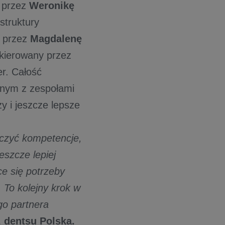
y przez
Weronikę
struktury
y przez
Magdalenę
kierowany przez
r. Całość
jnym z zespołami
y i jeszcze lepsze
łączyć kompetencje,
eszcze lepiej
e się potrzeby
 To kolejny krok w
ego partnera
, dentsu Polska.