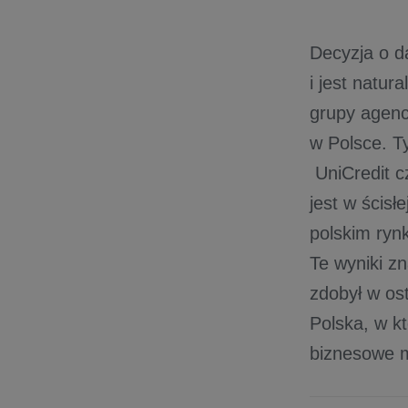
Decyzja o d
i jest natu
grupy agenc
w Polsce. T
UniCredit c
jest w ścisł
polskim ryn
Te wyniki zn
zdobył w os
Polska, w k
biznesowe 