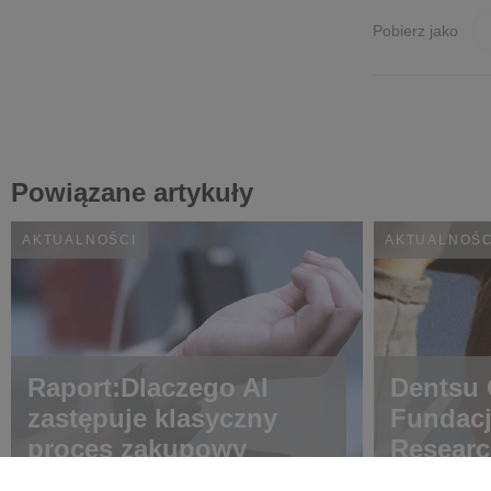
Pobierz jako
Powiązane artykuły
AKTUALNOŚCI
AKTUALNOŚC
Raport:Dlaczego AI
Dentsu C
zastępuje klasyczny
Fundac
proces zakupowy
Researc
choroba