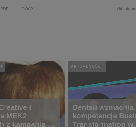
Udostępni
PDF
DOCX
I
AKTUALNOŚCI
reative i
Dentsu wzmacnia
ja MEK2
kompetencje Busi
h z kampanią o
Transformation w
ch rzadkich
Polsce