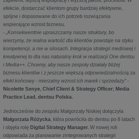
zapewnić lepszą współpracę i wyższą jakość procesów. W
efekcie, dostarczać klientom grupy bardziej efektywne,
spójne i dopasowane do ich potrzeb rozwiązania
wspierające wzrost biznesu.
-
„Konsekwentnie upraszczamy nasze struktury, bo
wierzymy, że realna wartość dla klientów powstaje na styku
kompetencji, a nie w silosach. Integracja strategii mediowej i
kreatywnej to dla nas naturalny krok w realizacji One dentsu
i Media++. Chcemy, aby nasze zespoły działały bliżej
biznesu klientów i z jeszcze większą odpowiedzialnością za
efekt końcowy - mierzalny wzrost ich marek i sprzedaży”
-
Nicolette Senye, Chief Client & Strategy Officer; Media
Practice Lead, dentsu Polska.
Jednocześnie do zespołu Małgorzaty Niskiej dołączyła
Małgorzata Różycka
, która powróciła do dentsu po 8 latach
i objęła rolę
Digital Strategy Manager.
W nowej roli
odpowiada za planowanie zintegrowanych strategii