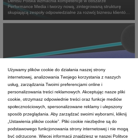
Dentsu Polska wzmacnia kompetencje w obszarze
Performance Media i tworzy nową, zintegrowaną strukturę
skupiającą zespoły odpowiedzialne za rozwój biznesu klientów
oraz dostarczanie zaawansowanych rozwiązań performance.
Na czele nowego obszaru stanęła Marta Bińczyk jako H...
Używamy plików cookie do działania naszej strony
internetowej, analizowania Twojego korzystania z naszych
usług, zarządzania Twoimi preferencjami online i
personalizowania treści reklamowych. Akceptując nasze pliki
cookie, otrzymasz odpowiednie treści oraz funkcje mediów
AKTUALNOŚCI
społecznościowych, spersonalizowane reklamy i ulepszony
Dentsu wzmacnia kompetencje Business
sposób przeglądania. Aby zarządzać swoimi wyborami, kliknij
Transformation w Polsce
„Ustawienia plików cookie”. Pliki cookie niezbędne są do
27 kwietnia 2026
podstawowego funkcjonowania strony internetowej i nie mogą
Dentsu rozwija w Polsce kompetencje Business
być odrzucone. Więcej informacji znajdziesz w naszej Polityce