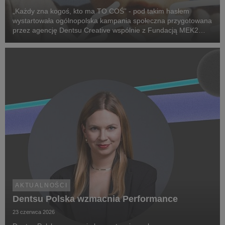
„Każdy zna kogoś, kto ma TO COŚ” - pod takim hasłem
wystartowała ogólnopolska kampania społeczna przygotowana
przez agencję Dentsu Creative wspólnie z Fundacją MEK2
Research. Jej celem jest zwiększenie świadomości na temat
chorób rzadkich, zwrócenie uwagi na problemy pac...
AKTUALNOŚCI
Dentsu Polska wzmacnia Performance
23 czerwca 2026