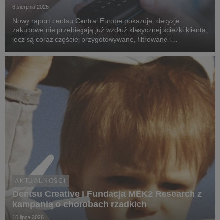
6 sierpnia 2026
Nowy raport dentsu Central Europe pokazuje: decyzje
zakupowe nie przebiegają już wzdłuż klasycznej ścieżki klienta,
lecz są coraz częściej przygotowywane, filtrowane i
rekomendowane przez systemy oparte na sztucznej
inteligencji.
AKTUALNOŚCI
Dentsu Creative i Fundacja MEK2 Research z
kampanią o chorobach rzadkich
16 lipca 2026