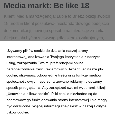
Media markt: Be like 18
Klient: Media markt Agencja: Lubię to Brief:Z okazji swoich
18 urodzin klient poszukiwał niestandardowego podejścia
do komunikacji, nowego sposobu na interakcję z marką.
Akcja miała być przeciwwagą dla szeroko zakrojonych,
urodzinowych promocji cenowych (nuuda). Szukaliś...
Używamy plików cookie do działania naszej strony
internetowej, analizowania Twojego korzystania z naszych
4 kwietnia 2017
czytaj więcej...
usług, zarządzania Twoimi preferencjami online i
personalizowania treści reklamowych. Akceptując nasze pliki
cookie, otrzymasz odpowiednie treści oraz funkcje mediów
społecznościowych, spersonalizowane reklamy i ulepszony
sposób przeglądania. Aby zarządzać swoimi wyborami, kliknij
„Ustawienia plików cookie”. Pliki cookie niezbędne są do
podstawowego funkcjonowania strony internetowej i nie mogą
1
2
3
być odrzucone. Więcej informacji znajdziesz w naszej Polityce
plików cookie.