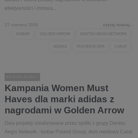
efektywności i innowa...
27 czerwca 2018
czytaj więcej...
ISOBAR
GOLDEN ARROW
DENTSU AEGIS NETWORK
ADIDAS
POSTERSCOPE
CARAT
AKTUALNOŚCI
Kampania Women Must
Haves dla marki adidas z
nagrodami w Golden Arrow
Dwa projekty zrealizowane przez spółki z grupy Dentsu
Aegis Network - Isobar Poland Group, dom mediowy Carat