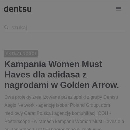
AKTUALNOŚCI
Kampania Women Must
Haves dla adidasa z
nagrodami w Golden Arrow.
Dwa projekty zrealizowane przez spółki z grupy Dentsu
Aegis Network - agencję Isobar Poland Group, dom
mediowy Carat Polska i agencję komunikacji OOH -
Posterscope - w ramach kampanii Women Must Haves dla
adidas Poland zostały nagrodzone w konkursie