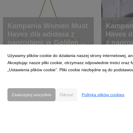
Kampania Women Must
Kampan
Haves dla adidasa z
Haves d
nagrodami w Golden
z nagro
Arrow.
Arrow
Używamy plików cookie do działania naszej strony internetowej, an
Akceptując nasze pliki cookie, otrzymasz odpowiednie treści oraz
„Ustawienia plików cookie”. Pliki cookie niezbędne są do podstawo
Zaakceptuj wszystkie
Odrzuć
Polityka plików cookies
Powered by