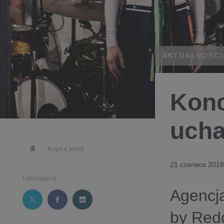
AKTUALNOŚCI
Konc
ucha
Kopiuj tekst
21 czerwca 2018
Udostępnij
Agencja
by Redd