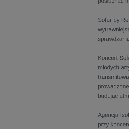
posłuchać m
Sofar by Re
wytrawniejs
sprawdzania
Koncert Sof
młodych art
transmitowa
prowadzone 
budując atm
Agencja Iso
przy koncer