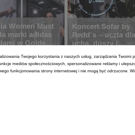
ia Women Must
Koncert Sofar by
la marki adidas
Redd`s – uczta dl
dami w Golden
ucha, duszy i
podniebienia.
alizowania Twojego korzystania z naszych usług, zarządzania Twoimi p
 funkcje mediów społecznościowych, spersonalizowane reklamy i ulepsz
wego funkcjonowania strony internetowej i nie mogą być odrzucone. Więc