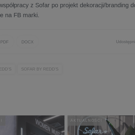
spółpracy z Sofar po projekt dekoracji/branding d
ive na FB marki.
Udostępni
PDF
DOCX
EDD'S
SOFAR BY REDD'S
I
AKTUALNOŚCI