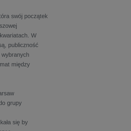
tóra swój początek
iszowej
ykwariatach. W
są, publiczność
e wybranych
limat między
arsaw
do grupy
kała się by