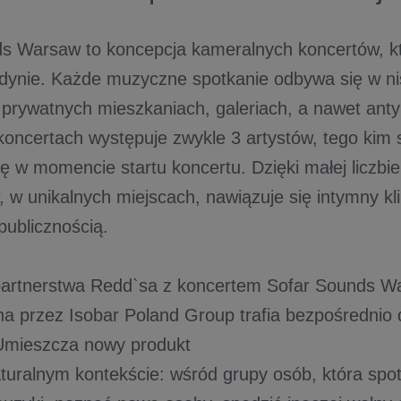
s Warsaw to koncepcja kameralnych koncertów, k
dynie. Każde muzyczne spotkanie odbywa się w n
, prywatnych mieszkaniach, galeriach, a nawet ant
koncertach występuje zwykle 3 artystów, tego kim 
ię w momencie startu koncertu. Dzięki małej liczbi
, w unikalnych miejscach, nawiązuje się intymny k
publicznością.
partnerstwa Redd`sa z koncertem Sofar Sounds W
a przez Isobar Poland Group trafia bezpośrednio 
Umieszcza nowy produkt
turalnym kontekście: wśród grupy osób, która spot