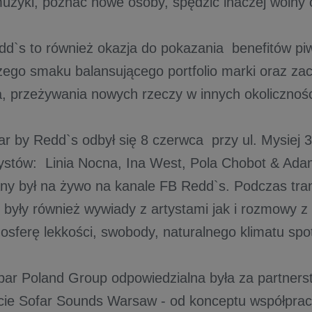
uzyki, poznać nowe osoby, spędzić inaczej wolny
dd`s to również okazja do pokazania benefitów p
zego smaku balansującego portfolio marki oraz za
, przeżywania nowych rzeczy w innych okolicznośc
ar by Redd`s odbył się 8 czerwca przy ul. Mysiej 3
ystów: Linia Nocna, Ina West, Pola Chobot & Ada
ny był na żywo na kanale FB Redd`s. Podczas tran
były również wywiady z artystami jak i rozmowy z 
osferę lekkości, swobody, naturalnego klimatu spo
bar Poland Group odpowiedzialna była za partner
cie Sofar Sounds Warsaw - od konceptu współpra