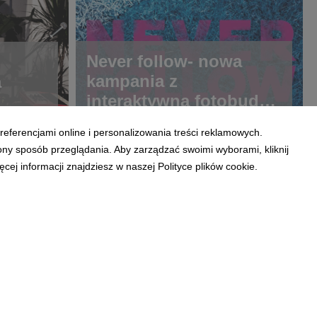
Never follow- nowa
kampania z
a
interaktywną fotobudką
dla adidas
referencjami online i personalizowania treści reklamowych.
ony sposób przeglądania. Aby zarządzać swoimi wyborami, kliknij
ej informacji znajdziesz w naszej Polityce plików cookie.