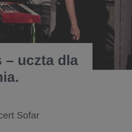
 – uczta dla
ia.
ert Sofar