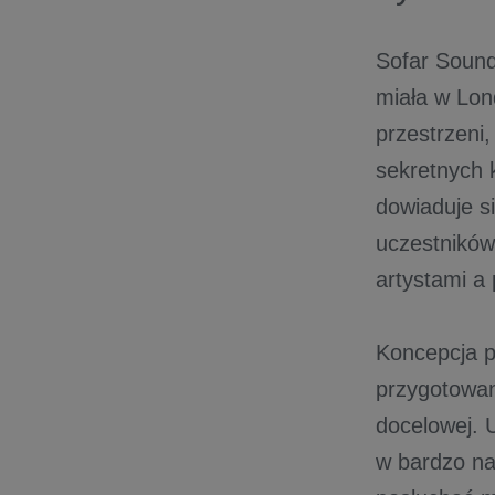
Sofar Sound
miała w Lon
przestrzeni
sekretnych 
dowiaduje s
uczestników
artystami a 
Koncepcja 
przygotowan
docelowej. 
w bardzo na