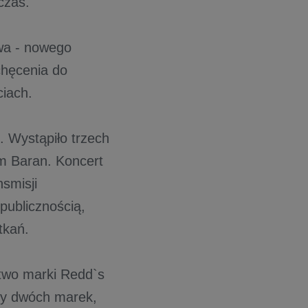
 czas.
iwa - nowego
chęcenia do
iach.
. Wystąpiło trzech
m Baran. Koncert
smisji
publicznością,
tkań.
stwo marki Redd`s
cy dwóch marek,