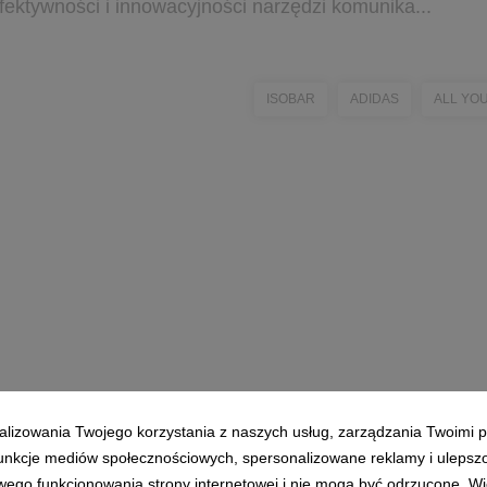
ektywności i innowacyjności narzędzi komunika...
ISOBAR
ADIDAS
ALL YO
alizowania Twojego korzystania z naszych usług, zarządzania Twoimi p
 funkcje mediów społecznościowych, spersonalizowane reklamy i ulepsz
wego funkcjonowania strony internetowej i nie mogą być odrzucone. Więc