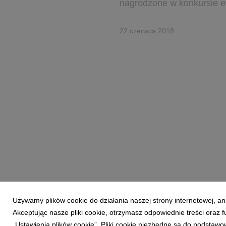
nagrodzone w konkursie ef
22 czerwca 2018
Używamy plików cookie do działania naszej strony internetowej, an
Akceptując nasze pliki cookie, otrzymasz odpowiednie treści oraz
„Ustawienia plików cookie”. Pliki cookie niezbędne są do podstawo