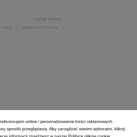
czytaj więcej...
U NEED
WOMEN MUST HAVE
referencjami online i personalizowania treści reklamowych.
ony sposób przeglądania. Aby zarządzać swoimi wyborami, kliknij
ej informacji znajdziesz w naszej Polityce plików cookie.