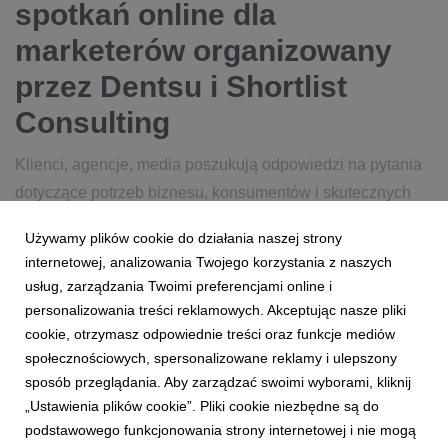
spotkań online dla
marketerów organizowany
przez Dentsu i Shortlist
Consulting
Klienci, agencje, media poszukują odpowiedzi na pytania
dotyczące potrzeb biznesu, konsumentów i skutecznych
metod zwalczenia negatywnego wpływu pandemii na
Używamy plików cookie do działania naszej strony
marki. Grupa Dentsu i Shortlist Consulting organizują cykl
internetowej, analizowania Twojego korzystania z naszych
pięciu dwugodzinnych spotkań online - 2 debaty, 3 webin...
usług, zarządzania Twoimi preferencjami online i
personalizowania treści reklamowych. Akceptując nasze pliki
28 maja 2020
czytaj więcej...
cookie, otrzymasz odpowiednie treści oraz funkcje mediów
społecznościowych, spersonalizowane reklamy i ulepszony
sposób przeglądania. Aby zarządzać swoimi wyborami, kliknij
„Ustawienia plików cookie”. Pliki cookie niezbędne są do
podstawowego funkcjonowania strony internetowej i nie mogą