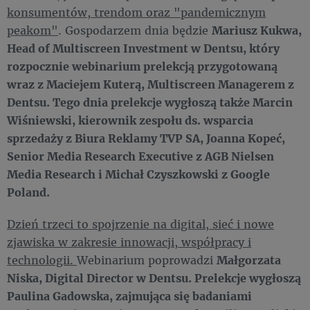
konsumentów, trendom oraz "pandemicznym
peakom"
. Gospodarzem dnia będzie
Mariusz Kukwa,
Head of Multiscreen Investment w Dentsu, który
rozpocznie webinarium prelekcją przygotowaną
wraz z Maciejem Kuterą, Multiscreen Managerem z
Dentsu. Tego dnia prelekcje wygłoszą także Marcin
Wiśniewski, kierownik zespołu ds. wsparcia
sprzedaży z Biura Reklamy TVP SA, Joanna Kopeć,
Senior Media Research Executive z AGB Nielsen
Media Research i Michał Czyszkowski z Google
Poland.
Dzień trzeci to spojrzenie na digital, sieć i nowe
zjawiska w zakresie innowacji, współpracy i
technologii.
Webinarium poprowadzi
Małgorzata
Niska, Digital Director w Dentsu. Prelekcje wygłoszą
Paulina Gadowska, zajmująca się badaniami