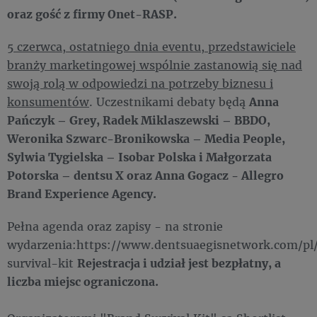
oraz gość z firmy Onet-RASP.
5 czerwca, ostatniego dnia eventu, przedstawiciele
branży marketingowej wspólnie zastanowią się nad
swoją rolą w odpowiedzi na potrzeby biznesu i
konsumentów
. Uczestnikami debaty będą
Anna
Pańczyk – Grey, Radek Miklaszewski – BBDO,
Weronika Szwarc-Bronikowska – Media People,
Sylwia Tygielska – Isobar Polska i Małgorzata
Potorska – dentsu X oraz Anna Gogacz - Allegro
Brand Experience Agency.
Pełna agenda oraz zapisy - na stronie
wydarzenia:https://www.dentsuaegisnetwork.com/pl
survival-kit
Rejestracja i udział jest bezpłatny, a
liczba miejsc ograniczona.