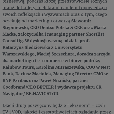
biznesową, podczas której przedstawiciele różnych
branż dotkniętych efektami pandemii opowiedzą o
swoich refleksjach i wyzwaniach oraz o tym, czego
oczekują od marketingu
otworzą
Sławomir
Stępniewski, CEO Dentsu Polska & CEE oraz Marta
Macke, założycielka i managing partner Shortlist
Consultig. W dyskusji wezmą udział.: prof.
Katarzyna Śledziewska z Uniwersytetu
Warszawskiego, Maciej Szczechura, doradca zarządu
ds. marketingu i e-commerce w biurze podróży
Rainbow Tours, Karolina Mitraszewska, COO w Nest
Bank, Dariusz Maciołek, Managing Director CMO w
BNP Paribas oraz Paweł Niziński, partner
Goodbrand/CEO BETTER i wydawca projektu CR
Navigator/ BE.NAVIGATOR.
Dzień drugi poświęcony będzie "ekranom" - czyli
TV i VOD, jakości i częstotliwości ich oglądania przez