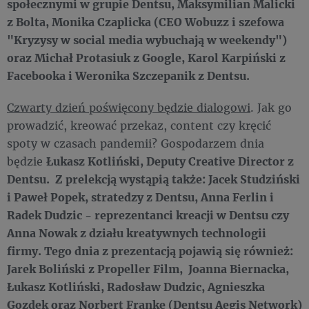
społecznymi w grupie Dentsu, Maksymilian Malicki
z Bolta, Monika Czaplicka (CEO Wobuzz i szefowa
"Kryzysy w social media wybuchają w weekendy")
oraz Michał Protasiuk z Google, Karol Karpiński z
Facebooka i Weronika Szczepanik z Dentsu.
Czwarty dzień poświęcony będzie dialogowi
. Jak go
prowadzić, kreować przekaz, content czy kręcić
spoty w czasach pandemii? Gospodarzem dnia
będzie
Łukasz Kotliński, Deputy Creative Director z
Dentsu. Z prelekcją wystąpią także: Jacek Studziński
i Paweł Popek, stratedzy z Dentsu, Anna Ferlin i
Radek Dudzic - reprezentanci kreacji w Dentsu czy
Anna Nowak z działu kreatywnych technologii
firmy. Tego dnia z prezentacją pojawią się również:
Jarek Boliński z Propeller Film, Joanna Biernacka,
Łukasz Kotliński, Radosław Dudzic, Agnieszka
Gozdek oraz Norbert Franke (Dentsu Aegis Network)