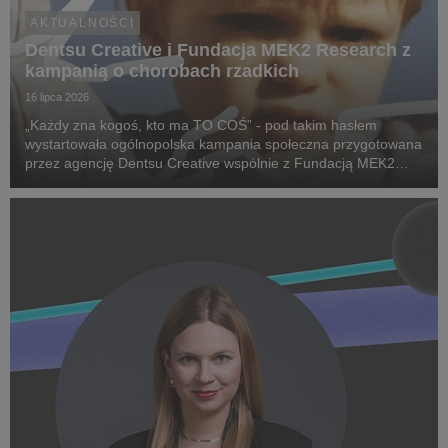
AKTUALNOŚCI
Dentsu Creative i Fundacja MEK2 Research z
kampanią o chorobach rzadkich
16 lipca 2026
„Każdy zna kogoś, kto ma TO COŚ” - pod takim hasłem
wystartowała ogólnopolska kampania społeczna przygotowana
przez agencję Dentsu Creative wspólnie z Fundacją MEK2
Research. Jej celem jest zwiększenie świadomości na temat
chorób rzadkich, zwrócenie uwagi na problemy pac...