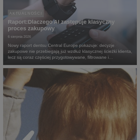
AKTUALNOŚCI
Raport:Dlaczego AI zastępuje klasyczny
proces zakupowy
6 sierpnia 2026
Nowy raport dentsu Central Europe pokazuje: decyzje
zakupowe nie przebiegają już wzdłuż klasycznej ścieżki klienta,
lecz są coraz częściej przygotowywane, filtrowane i
rekomendowane przez systemy oparte na sztucznej
inteligencji.