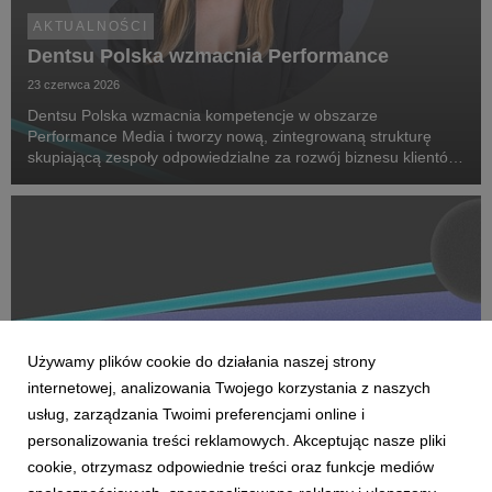
AKTUALNOŚCI
Dentsu Polska wzmacnia Performance
23 czerwca 2026
Dentsu Polska wzmacnia kompetencje w obszarze
Performance Media i tworzy nową, zintegrowaną strukturę
skupiającą zespoły odpowiedzialne za rozwój biznesu klientów
oraz dostarczanie zaawansowanych rozwiązań performance.
Na czele nowego obszaru stanęła Marta Bińczyk jako H...
Używamy plików cookie do działania naszej strony
internetowej, analizowania Twojego korzystania z naszych
usług, zarządzania Twoimi preferencjami online i
personalizowania treści reklamowych. Akceptując nasze pliki
cookie, otrzymasz odpowiednie treści oraz funkcje mediów
AKTUALNOŚCI