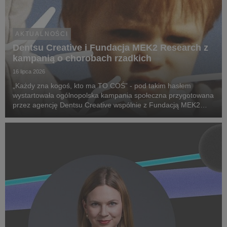
AKTUALNOŚCI
Dentsu Creative i Fundacja MEK2 Research z
kampanią o chorobach rzadkich
16 lipca 2026
„Każdy zna kogoś, kto ma TO COŚ” - pod takim hasłem
wystartowała ogólnopolska kampania społeczna przygotowana
przez agencję Dentsu Creative wspólnie z Fundacją MEK2
Research. Jej celem jest zwiększenie świadomości na temat
chorób rzadkich, zwrócenie uwagi na problemy pac...