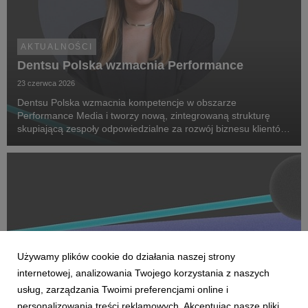
AKTUALNOŚCI
Dentsu Polska wzmacnia Performance
23 czerwca 2026
Dentsu Polska wzmacnia kompetencje w obszarze
Performance Media i tworzy nową, zintegrowaną strukturę
skupiającą zespoły odpowiedzialne za rozwój biznesu klientów
oraz dostarczanie zaawansowanych rozwiązań performance.
Na czele nowego obszaru stanęła Marta Bińczyk jako H...
Używamy plików cookie do działania naszej strony
internetowej, analizowania Twojego korzystania z naszych
usług, zarządzania Twoimi preferencjami online i
personalizowania treści reklamowych. Akceptując nasze pliki