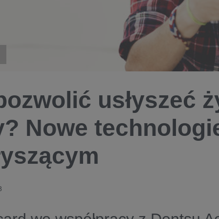
pozwolić usłyszeć 
y? Nowe technologie
łyszącym
8