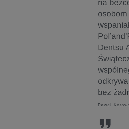
na bezce
osobom n
wspaniał
Pol’and
Dentsu A
Świątec
wspólneg
odkrywan
bez żadn
Paweł Kotows