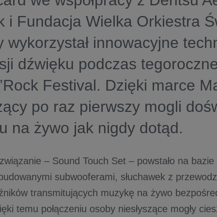
card we współpracy z Dentsu A
 i Fundacja Wielka Orkiestra Ś
 wykorzystał innowacyjne tech
sji dźwięku podczas tegoroczn
’Rock Festival. Dzięki marce M
zący po raz pierwszy mogli doś
u na żywo jak nigdy dotąd.
ozwiązanie – Sound Touch Set – powstało na bazie 
wbudowanymi subwooferami, słuchawek z przewod
źników transmitujących muzykę na żywo bezpośred
ięki temu połączeniu osoby niesłyszące mogły cies