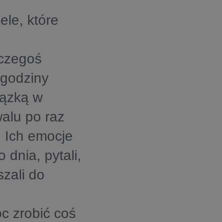
ele, które
 czegoś
 godziny
iązką w
walu po raz
. Ich emocje
 dnia, pytali,
zali do
c zrobić coś