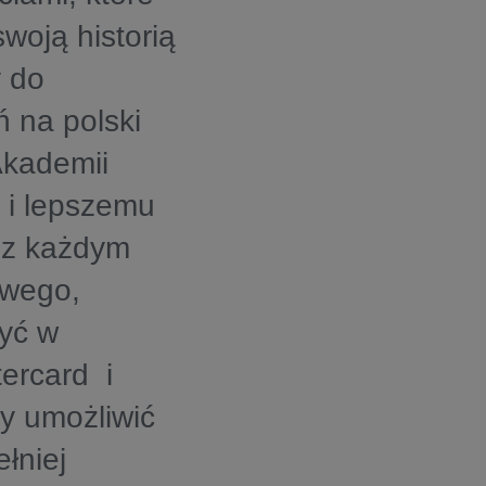
swoją historią
y do
ń na polski
Akademii
 i lepszemu
 z każdym
owego,
zyć w
ercard i
y umożliwić
łniej