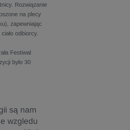
stnicy. Rozwiązanie
oszone na plecy
ku), zapewniając
ciało odbiorcy.
ała Festiwal
ycji było 30
gii są nam
 ze wzgledu