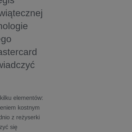
egis
wiątecznej
nologie
ego
astercard
wiadczyć
kilku elementów:
zeniem kostnym
nio z reżyserki
zyć się