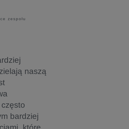
ace zespołu
rdziej
zielają naszą
st
wa
 często
ym bardziej
iami, które