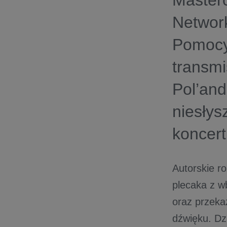
Master
Network
Pomocy
transmi
Pol’and
niesłys
koncert
Autorskie r
plecaka z 
oraz przeka
dźwięku. Dz