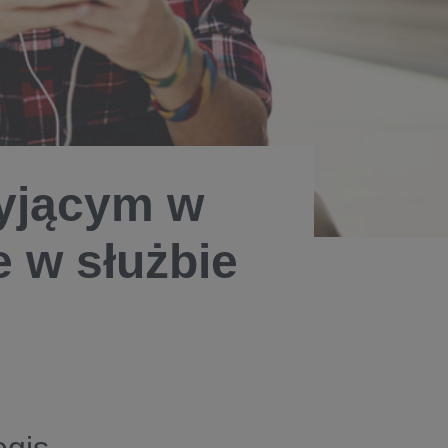
żyjącym w
 w służbie