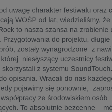
od uwagę charakter festiwalu oraz c
cają WOŚP od lat, wiedzieliśmy, że
Rock to nasza szansa na zrobienie
 Przygotowania do projektu, długie
 prób, zostały wynagrodzone z naw
w której niesłyszący uczestnicy festi
 skorzystali z systemu SoundTouch
 do opisania. Wracali do nas każdego
kiedy pojawimy się ponownie, zapros
 współpracy ze środowiskiem osób
ących. To absolutnie bezcenne – mó