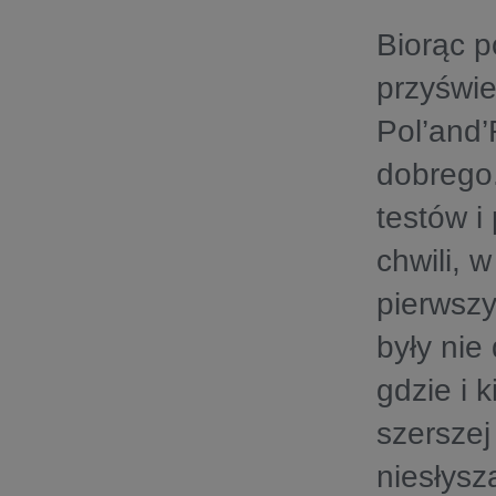
Biorąc p
przyświe
Pol’and’
dobrego.
testów i
chwili, 
pierwszy
były nie
gdzie i 
szerszej
niesłysz