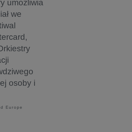
ry umożliwia
iał we
tiwal
ercard,
rkiestry
cji
awdziwego
ej osoby i
rd Europe