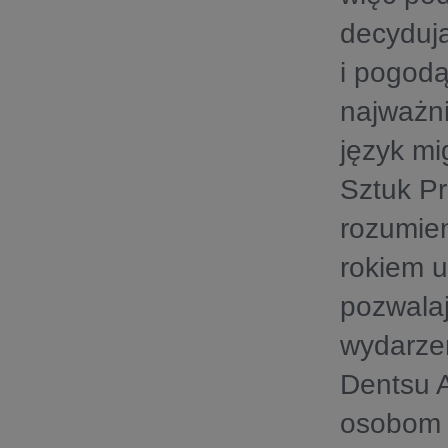
decydują
i pogodą
najważni
język mi
Sztuk Pr
rozumie
rokiem 
pozwalaj
wydarzen
Dentsu A
osobom z