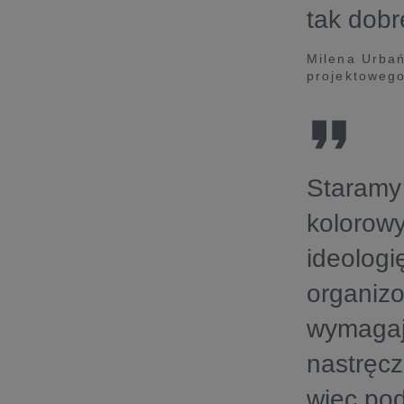
tak dobr
Milena Urbań
projektoweg
Staramy 
kolorowy
ideologię
organizo
wymagają
nastręcz
więc pod