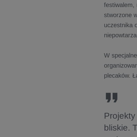
festiwalem, 
stworzone w
uczestnika 
niepowtarza
W specjalnej
organizowan
plecaków. Łą
Projekty
bliskie.