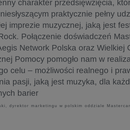
nny charakter przedsięwzięcia, któ
iesłyszącym praktycznie pełny udz
ej imprezie muzycznej, jaką jest fes
’Rock. Połączenie doświadczeń Mast
egis Network Polska oraz Wielkiej O
znej Pomocy pomogło nam w realiza
o celu – możliwości realnego i pr
ia pasji, jaką jest muzyka, dla każd
ych barier
ki, dyrektor marketingu w polskim oddziale Masterca