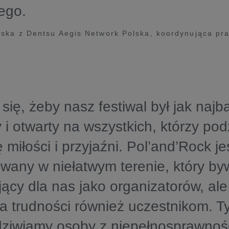
ego.
ska z Dentsu Aegis Network Polska, koordynująca pr
o
się, żeby nasz festiwal był jak najba
 i otwarty na wszystkich, którzy pod
 miłości i przyjaźni. Pol’and’Rock je
wany w niełatwym terenie, który by
cy dla nas jako organizatorów, ale
a trudności również uczestnikom. T
ziwiamy osoby z niepełnosprawnośc