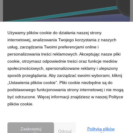
Używamy plików cookie do działania naszej strony
internetowej, analizowania Twojego korzystania z naszych
usług, zarządzania Twoimi preferencjami online i
personalizowania treści reklamowych. Akceptując nasze pliki
cookie, otrzymasz odpowiednie treści oraz funkcje mediów
AKTUALNOŚCI
społecznościowych, spersonalizowane reklamy i ulepszony
Dentsu wzmacnia kompetencje Business
sposób przeglądania. Aby zarządzać swoimi wyborami, kliknij
Transformation w Polsce
„Ustawienia plików cookie”. Pliki cookie niezbędne są do
27 kwietnia 2026
podstawowego funkcjonowania strony internetowej i nie mogą
Dentsu rozwija w Polsce kompetencje Business
być odrzucone. Więcej informacji znajdziesz w naszej Polityce
Transformation (BX), wzmacniając swoją pozycję w obszarze
plików cookie.
transformacji biznesowej w erze AI. Zespół BX, którym
pokieruje Agnieszka Heidrich i Yuriy Bryvus, odpowiada na
rosnące potrzeby klientów, którzy oczekują dziś nie tylk...
Zaakceptuj
Polityka plików
Odrzuć