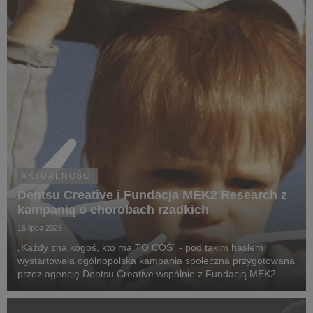
inteligencji.
AKTUALNOŚCI
Dentsu Creative i Fundacja MEK2 Research z
kampanią o chorobach rzadkich
16 lipca 2026
„Każdy zna kogoś, kto ma TO COŚ” - pod takim hasłem
wystartowała ogólnopolska kampania społeczna przygotowana
przez agencję Dentsu Creative wspólnie z Fundacją MEK2
Research. Jej celem jest zwiększenie świadomości na temat
chorób rzadkich, zwrócenie uwagi na problemy pac...