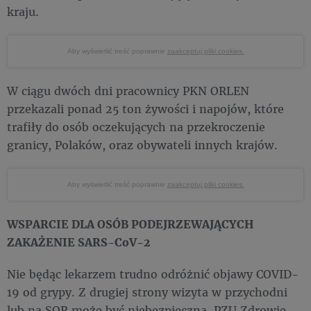
kraju.
Aby wyświetlić treść poprawnie
zaakceptuj pliki cookies.
W ciągu dwóch dni pracownicy PKN ORLEN
przekazali ponad 25 ton żywości i napojów, które
trafiły do osób oczekujących na przekroczenie
granicy, Polaków, oraz obywateli innych krajów.
Aby wyświetlić treść poprawnie
zaakceptuj pliki cookies.
WSPARCIE DLA OSÓB PODEJRZEWAJĄCYCH
ZAKAŻENIE SARS-CoV-2
Nie będąc lekarzem trudno odróżnić objawy COVID-
19 od grypy. Z drugiej strony wizyta w przychodni
lub na SOR może być niebezpieczna. PZU Zdrowie