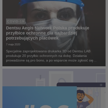
COVID-19
Dentsu Aegis Network Polska produkuje
przyłbice ochronne dla najbardziej
potrzebujących placówek
7 maja 2020
Specjalnie zaprojektowana drukarka 3D od Dentsu LAB
produkuje 20 przyłbic ochronnych na dobę. Działania
prowadzone są pro bono, a po wsparcie może zgłosić się
każda placówka zdrowotna czy opiekuńcza zmagająca się z
niedoborem sprzętu.