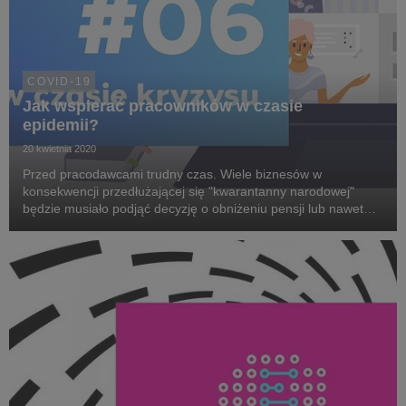
COVID-19
Jak wspierać pracowników w czasie
epidemii?
20 kwietnia 2020
Przed pracodawcami trudny czas. Wiele biznesów w
konsekwencji przedłużającej się "kwarantanny narodowej"
będzie musiało podjąć decyzję o obniżeniu pensji lub nawet
zwolnieniach pracowników. Przed innymi stoją wyzwania
wynikające z zarządzania zespołami pracującymi po raz...