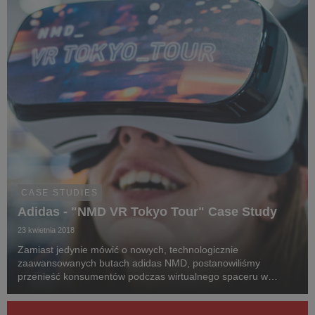
CASE STUDIES
Adidas - "NMD VR Tokyo Tour" Case Study
23 kwietnia 2018
Zamiast jedynie mówić o nowych, technologicznie
zaawansowanych butach adidas NMD, postanowiliśmy
przenieść konsumentów podczas wirtualnego spaceru w
butach NMD do miejsca, które najbardziej do tego pasuje -
Tokio.