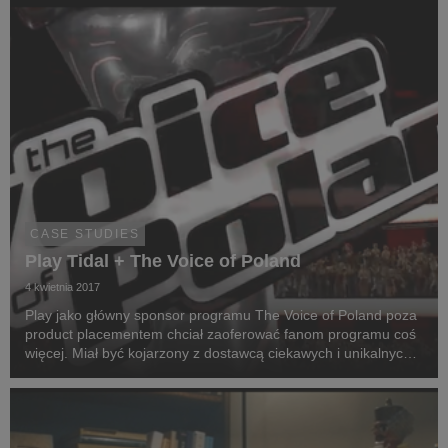
CASE STUDIES
Play Tidal + The Voice of Poland
4 kwietnia 2017
Play jako główny sponsor programu The Voice of Poland poza
product placementem chciał zaoferować fanom programu coś
więcej. Miał być kojarzony z dostawcą ciekawych i unikalnych
treści, a tym samym łączyć 3 platformy: Play, TIDAL i The
Voice of Poland.