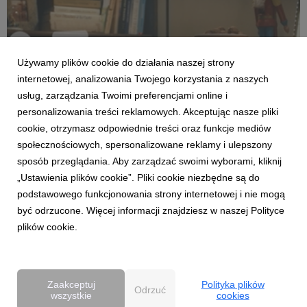
Używamy plików cookie do działania naszej strony
internetowej, analizowania Twojego korzystania z naszych
usług, zarządzania Twoimi preferencjami online i
personalizowania treści reklamowych. Akceptując nasze pliki
cookie, otrzymasz odpowiednie treści oraz funkcje mediów
społecznościowych, spersonalizowane reklamy i ulepszony
CASE STUDIES
sposób przeglądania. Aby zarządzać swoimi wyborami, kliknij
Reklama świąteczna- liczby ważne dla klienta
„Ustawienia plików cookie”. Pliki cookie niezbędne są do
4 kwietnia 2017
podstawowego funkcjonowania strony internetowej i nie mogą
Stworzyliśmy ciepłą, świąteczną historię, w której pokazujemy,
być odrzucone. Więcej informacji znajdziesz w naszej Polityce
że dla Providenta liczą się zupełnie inne liczby, niż dla typowej
plików cookie.
instytucji finansowej.
Zaakceptuj
Polityka plików
Odrzuć
wszystkie
cookies