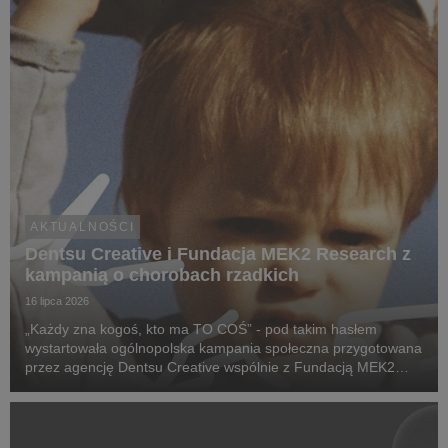
AKTUALNOŚCI
Dentsu Creative i Fundacja MEK2 Research z
kampanią o chorobach rzadkich
16 lipca 2026
„Każdy zna kogoś, kto ma TO COŚ” - pod takim hasłem
wystartowała ogólnopolska kampania społeczna przygotowana
przez agencję Dentsu Creative wspólnie z Fundacją MEK2
Research. Jej celem jest zwiększenie świadomości na temat
chorób rzadkich, zwrócenie uwagi na problemy pac...