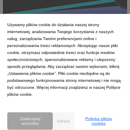
Używamy plików cookie do działania naszej strony
internetowej, analizowania Twojego korzystania z naszych
usług, zarządzania Twoimi preferencjami online i
personalizowania treści reklamowych. Akceptując nasze pliki
cookie, otrzymasz odpowiednie treści oraz funkcje mediów
AKTUALNOŚCI
społecznościowych, spersonalizowane reklamy i ulepszony
Dentsu wzmacnia kompetencje Business
sposób przeglądania. Aby zarządzać swoimi wyborami, kliknij
Transformation w Polsce
„Ustawienia plików cookie”. Pliki cookie niezbędne są do
27 kwietnia 2026
podstawowego funkcjonowania strony internetowej i nie mogą
Dentsu rozwija w Polsce kompetencje Business
być odrzucone. Więcej informacji znajdziesz w naszej Polityce
Transformation (BX), wzmacniając swoją pozycję w obszarze
plików cookie.
transformacji biznesowej w erze AI. Zespół BX, którym
pokieruje Agnieszka Heidrich i Yuriy Bryvus, odpowiada na
rosnące potrzeby klientów, którzy oczekują dziś nie tylk...
Zaakceptuj
Polityka plików
Odrzuć
wszystkie
cookies