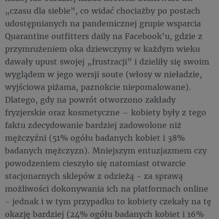
„czasu dla siebie”, co widać chociażby po postach
udostępnianych na pandemicznej grupie wsparcia
Quarantine outfitters daily na Facebook'u, gdzie z
przymrużeniem oka dziewczyny w każdym wieku
dawały upust swojej „frustracji” i dzieliły się swoim
wyglądem w jego wersji soute (włosy w nieładzie,
wyjściowa piżama, paznokcie niepomalowane).
Dlatego, gdy na powrót otworzono zakłady
fryzjerskie oraz kosmetyczne – kobiety były z tego
faktu zdecydowanie bardziej zadowolone niż
mężczyźni (51% ogółu badanych kobiet i 38%
badanych mężczyzn). Mniejszym entuzjazmem czy
powodzeniem cieszyło się natomiast otwarcie
stacjonarnych sklepów z odzieżą - za sprawą
możliwości dokonywania ich na platformach online
- jednak i w tym przypadku to kobiety czekały na tę
okazję bardziej (24% ogółu badanych kobiet i 16%