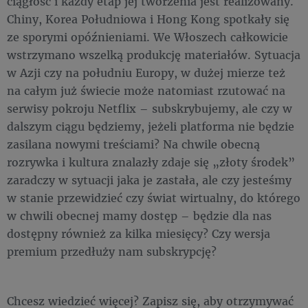
ciągłość i każdy etap jej tworzenia jest realizowany.
Chiny, Korea Południowa i Hong Kong spotkały się
ze sporymi opóźnieniami. We Włoszech całkowicie
wstrzymano wszelką produkcję materiałów. Sytuacja
w Azji czy na południu Europy, w dużej mierze też
na całym już świecie może natomiast rzutować na
serwisy pokroju Netflix – subskrybujemy, ale czy w
dalszym ciągu będziemy, jeżeli platforma nie będzie
zasilana nowymi treściami? Na chwile obecną
rozrywka i kultura znalazły zdaje się „złoty środek”
zaradczy w sytuacji jaka je zastała, ale czy jesteśmy
w stanie przewidzieć czy świat wirtualny, do którego
w chwili obecnej mamy dostęp – będzie dla nas
dostępny również za kilka miesięcy? Czy wersja
premium przedłuży nam subskrypcję?
Chcesz wiedzieć więcej? Zapisz się, aby otrzymywać