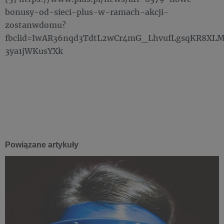
bonusy-od-sieci-plus-w-ramach-akcji-
zostanwdomu?
fbclid=IwAR36nqd3TdtL2wCr4mG_LhvufLgsqKR8XLM
3ya1jWKusYXk
Powiązane artykuły