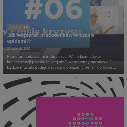
COVID-19
Jak wspierać pracowników w czasie
epidemii?
20 kwietnia 2020
Przed pracodawcami trudny czas. Wiele biznesów w
konsekwencji przedłużającej się "kwarantanny narodowej"
będzie musiało podjąć decyzję o obniżeniu pensji lub nawet
zwolnieniach pracowników. Przed innymi stoją wyzwania
wynikające z zarządzania zespołami pracującymi po raz...