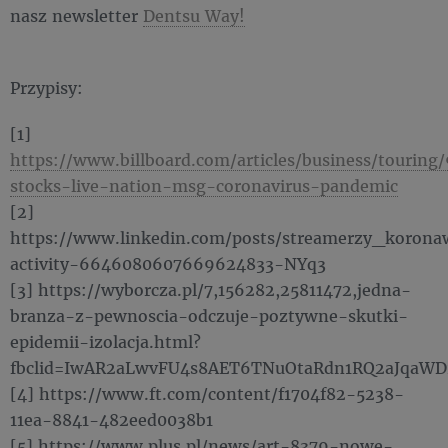
nasz newsletter
Dentsu Way!
Przypisy:
[1]
https://www.billboard.com/articles/business/touring
stocks-live-nation-msg-coronavirus-pandemic
[2]
https://www.linkedin.com/posts/streamerzy_korona
activity-6646080607669624833-NYq3
[3] https://wyborcza.pl/7,156282,25811472,jedna-
branza-z-pewnoscia-odczuje-poztywne-skutki-
epidemii-izolacja.html?
fbclid=IwAR2aLwvFU4s8AET6TNuOtaRdn1RQ2aJqa
[4] https://www.ft.com/content/f1704f82-5238-
11ea-8841-482eed0038b1
[5] https://www.plus.pl/news/art-8379-nowe-