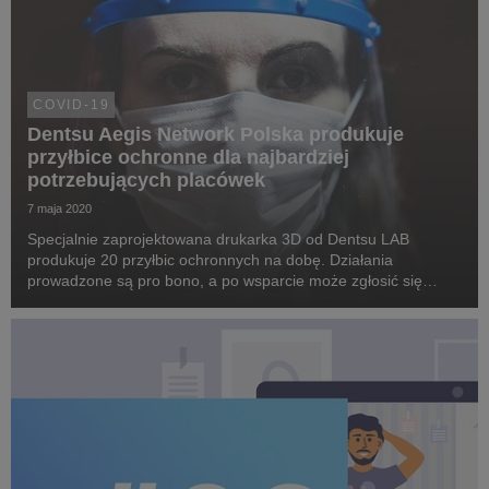
COVID-19
Dentsu Aegis Network Polska produkuje
przyłbice ochronne dla najbardziej
potrzebujących placówek
7 maja 2020
Specjalnie zaprojektowana drukarka 3D od Dentsu LAB
produkuje 20 przyłbic ochronnych na dobę. Działania
prowadzone są pro bono, a po wsparcie może zgłosić się
każda placówka zdrowotna czy opiekuńcza zmagająca się z
niedoborem sprzętu.