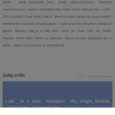
ludźmi – relacje inspirowane naturą mediów społecznościowych. Dwukrotnie
nagradzana przez magazyn Media&Marketing Polska tytułem Agencja Roku w 2012 i
2013, w kategorii Social Media. Lubię to - linked by Isobar zajmuje się przygotowaniem i
prowadzeniem kampanii komunikacyjnych z wykorzystaniem wszystkich dostępnych
platform. Klientami Lubię to są takie firmy i marki, jak: Nivea, H&M, ING, Redd’s,
Książęce, Media Markt, Sanofi czy Starbucks. Więcej informacji dostępnych jest na
stronie: lubie.to oraz Facebook @ lubietoagencja
Załączniki
Pobierz wszystkie
Lubi__to_z_now__kampani__dla_Virgin_Mobile
-informacja_prasowa.doc