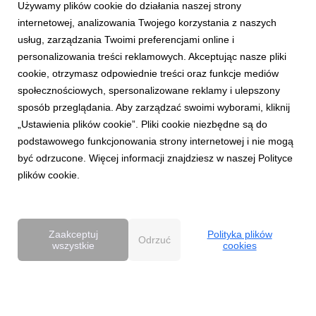
Używamy plików cookie do działania naszej strony
internetowej, analizowania Twojego korzystania z naszych
doc
|
253 KB
Pobierz
usług, zarządzania Twoimi preferencjami online i
personalizowania treści reklamowych. Akceptując nasze pliki
cookie, otrzymasz odpowiednie treści oraz funkcje mediów
społecznościowych, spersonalizowane reklamy i ulepszony
sposób przeglądania. Aby zarządzać swoimi wyborami, kliknij
„Ustawienia plików cookie”. Pliki cookie niezbędne są do
podstawowego funkcjonowania strony internetowej i nie mogą
Lubi__to_logo.png
być odrzucone. Więcej informacji znajdziesz w naszej Polityce
plików cookie.
grafika
|
26 KB
Pobierz
Zaakceptuj
Polityka plików
Odrzuć
wszystkie
cookies
Powered by