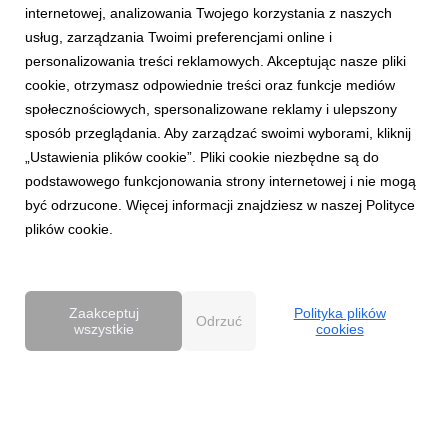
internetowej, analizowania Twojego korzystania z naszych
grafika
|
1,14 MB
Pobierz
usług, zarządzania Twoimi preferencjami online i
personalizowania treści reklamowych. Akceptując nasze pliki
cookie, otrzymasz odpowiednie treści oraz funkcje mediów
społecznościowych, spersonalizowane reklamy i ulepszony
sposób przeglądania. Aby zarządzać swoimi wyborami, kliknij
„Ustawienia plików cookie”. Pliki cookie niezbędne są do
podstawowego funkcjonowania strony internetowej i nie mogą
Provident_materia__graficzy_1.jpg
być odrzucone. Więcej informacji znajdziesz w naszej Polityce
plików cookie.
grafika
|
1,42 MB
Pobierz
Zaakceptuj
Polityka plików
Odrzuć
wszystkie
cookies
Powered by