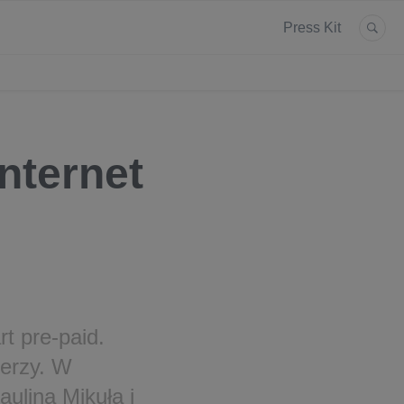
Press Kit
internet
t pre-paid.
berzy. W
ulina Mikuła i