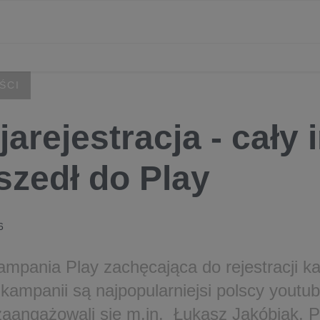
ŚCI
jarejestracja - cały 
szedł do Play
6
mpania Play zachęcająca do rejestracji kar
kampanii są najpopularniejsi polscy youtu
zaangażowali się m.in. Łukasz Jakóbiak, Pa