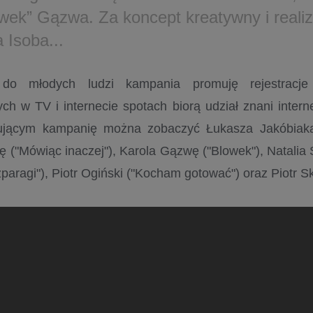
owek” Gązwa. Za koncept kreatywny i reali
 Isoba...
 do młodych ludzi kampania promuję rejestracje
ch w TV i internecie spotach biorą udział znani intern
ującym kampanię można zobaczyć Łukasza Jakóbiaka
ę ("Mówiąc inaczej"), Karola Gązwę ("Blowek"), Natalia
zparagi"), Piotr Ogiński ("Kocham gotować") oraz Piotr Sk