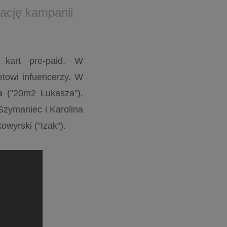
zację kampanii
 kart pre-paid.
W
etowi infuencerzy. W
 ("20m2 Łukasza"),
 Szymaniec i Karolina
owyrski ("Izak").