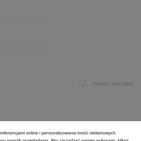
Pobierz wszystkie
referencjami online i personalizowania treści reklamowych.
ony sposób przeglądania. Aby zarządzać swoimi wyborami, kliknij