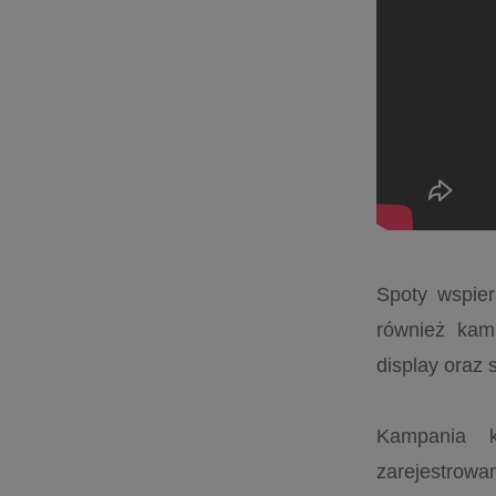
Spoty wspier
również kam
display oraz 
Kampania k
zarejestrowan