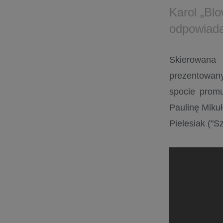
Karol „Bl
odpowiada
Skierowana
prezentowany
spocie prom
Paulinę Mikuł
Pielesiak ("S