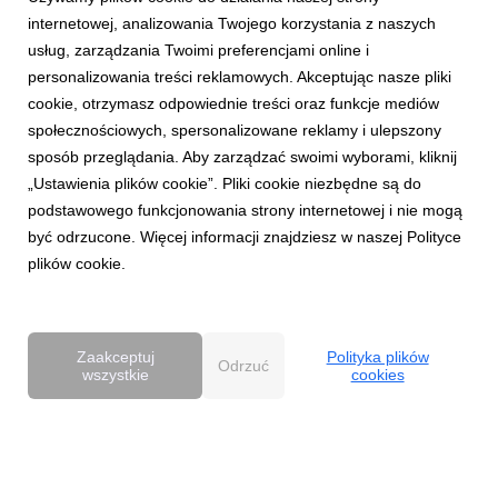
internetowej, analizowania Twojego korzystania z naszych
Załączniki
usług, zarządzania Twoimi preferencjami online i
Pobierz wszystkie
personalizowania treści reklamowych. Akceptując nasze pliki
cookie, otrzymasz odpowiednie treści oraz funkcje mediów
społecznościowych, spersonalizowane reklamy i ulepszony
Hypermedia_linked_by_Isobar_z_obs_ug__CO
sposób przeglądania. Aby zarządzać swoimi wyborami, kliknij
TY_na_21_rynkach_fin.docx
„Ustawienia plików cookie”. Pliki cookie niezbędne są do
podstawowego funkcjonowania strony internetowej i nie mogą
być odrzucone. Więcej informacji znajdziesz w naszej Polityce
plików cookie.
docx
|
617 KB
Pobierz
Zaakceptuj
Polityka plików
Odrzuć
wszystkie
cookies
Powered by