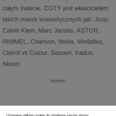
całym świecie. COTY jest właścicielem
takich marek kosmetycznych jak: Joop,
Calvin Klein, Marc Jacobs, ASTOR,
RIMMEL, Chanson, Wella, Wellaflex,
Clairol vs Colour, Sasoon, Kadus,
Nioxin.
-Koniec-
Używamy plików cookie do działania naszej strony