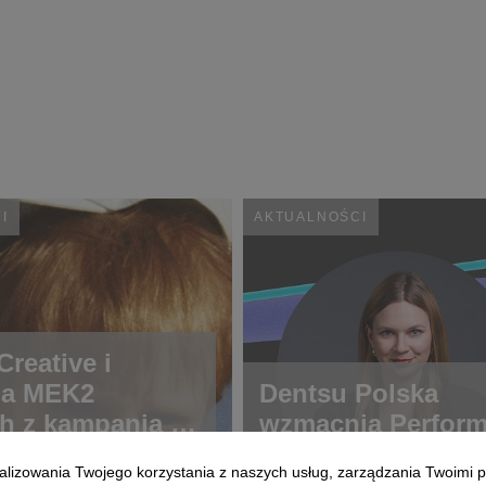
I
AKTUALNOŚCI
reative i
ja MEK2
Dentsu Polska
h z kampanią o
wzmacnia Perfor
ch rzadkich
alizowania Twojego korzystania z naszych usług, zarządzania Twoimi p