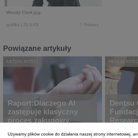
Wendy Clark.jpg
grafika
|
25,9 KB
Pobierz
Powiązane artykuły
AKTUALNOŚCI
AKTUALNOŚC
Raport:Dlaczego AI
Dentsu C
zastępuje klasyczny
Fundac
proces zakupowy
Researc
choroba
Używamy plików cookie do działania naszej strony internetowej, an