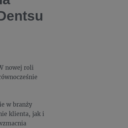
Dentsu
W nowej roli
 równocześnie
ie w branży
e klienta, jak i
 wzmacnia