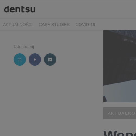
AKTUALNOŚCI
CASE STUDIES
COVID-19
Udostępnij
AKTUALNO
Wend