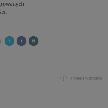
egrowanych
ci.
j
Pobierz wszystkie