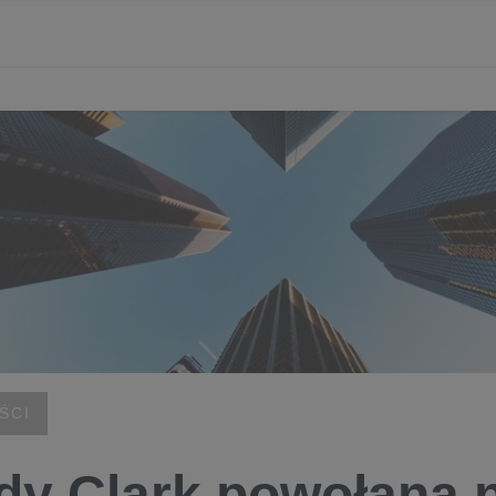
ŚCI
y Clark powołana 