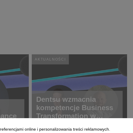
AKTUALNOŚCI
Dentsu wzmacnia
kompetencje Business
mance
Transformation w
Polsce
referencjami online i personalizowania treści reklamowych.