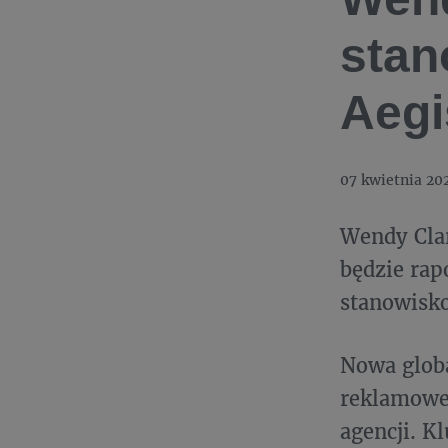
stan
Aegi
07 kwietnia 20
Wendy Clar
będzie rap
stanowisk
Nowa glob
reklamowej
agencji. K