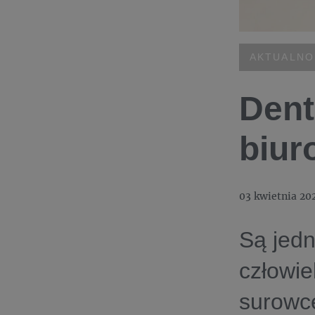
AKTUALNO
Dent
biur
03 kwietnia 20
Są jed
człowie
surowce