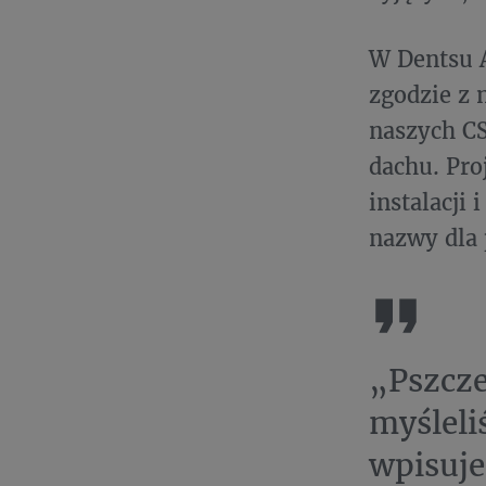
W Dentsu A
zgodzie z 
naszych CS
dachu. Pro
instalacji
nazwy dla
„Pszcze
myśleli
wpisuje