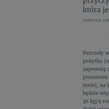
przyczy
która j
Jadwinia Ja
Pszczoły w
pożytku (n
zapewnią 
promieniu 
mniej, na 
będzie wię
30 kg/9 r
dużej mier