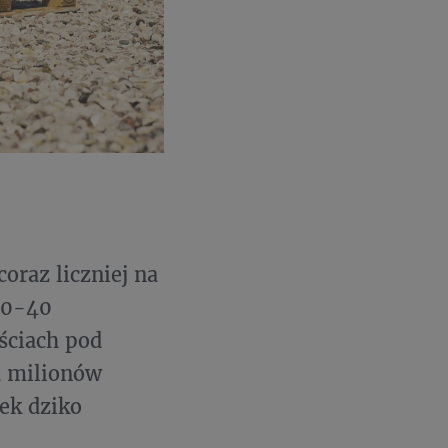
oraz liczniej na
30-40
ściach pod
a milionów
ek dziko