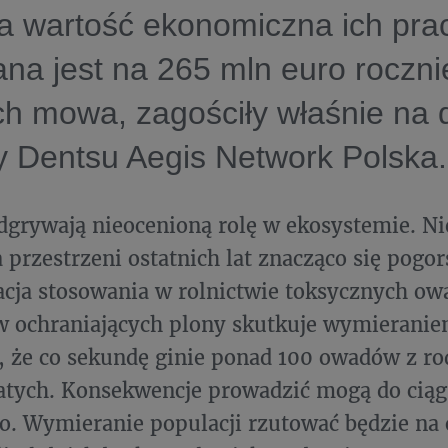
a wartość ekonomiczna ich pra
na jest na 265 mln euro roczni
ch mowa, zagościły właśnie na
y Dentsu Aegis Network Polska.
dgrywają nieocenioną rolę w ekosystemie. Ni
a przestrzeni ostatnich lat znacząco się pogor
acja stosowania w rolnictwie toksycznych o
w ochraniających plony skutkuje wymierani
ę, że co sekundę ginie ponad 100 owadów z ro
atych. Konsekwencje prowadzić mogą do cią
. Wymieranie populacji rzutować będzie na