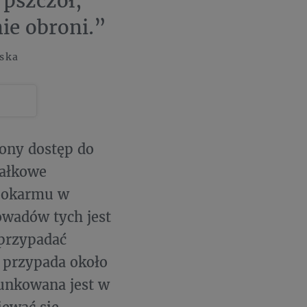
 pszczół,
ie obroni.”
ska
ony dostęp do
iałkowe
 pokarmu w
owadów tych jest
 przypadać
a przypada około
unkowana jest w
iewać się