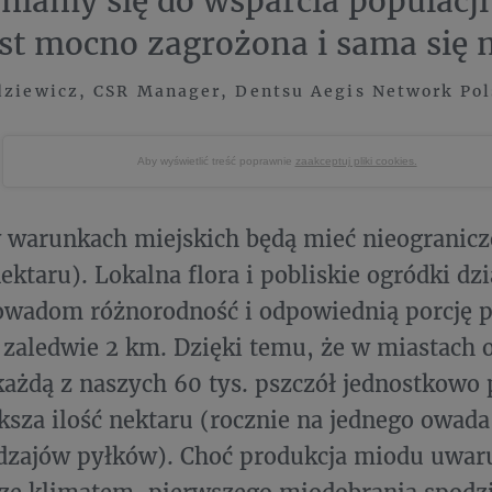
niamy się do wsparcia populacji
est mocno zagrożona i sama się n
dziewicz, CSR Manager, Dentsu Aegis Network Pol
Aby wyświetlić treść poprawnie
zaakceptuj pliki cookies.
 warunkach miejskich będą mieć nieogranicz
ektaru). Lokalna flora i pobliskie ogródki dz
owadom różnorodność i odpowiednią porcję
zaledwie 2 km. Dzięki temu, że w miastach 
każdą z naszych 60 tys. pszczół jednostkowo
ksza ilość nektaru (rocznie na jednego owad
odzajów pyłków). Choć produkcja miodu uwar
ze klimatem, pierwszego miodobrania spodz