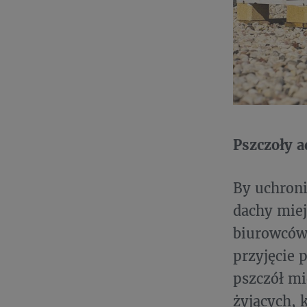
Pszczoły 
By uchroni
dachy mie
biurowców 
przyjęcie 
pszczół mi
żyjących, 