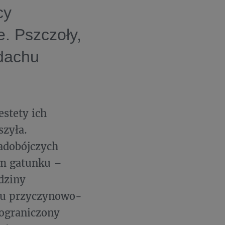
cy
e. Pszczoły,
 dachu
estety ich
szyła.
wadobójczych
em gatunku –
dziny
gu przyczynowo-
 ograniczony