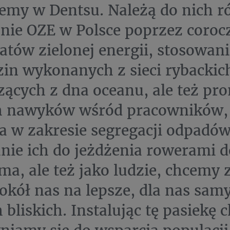
jemy w Dentsu. Należą do nich 
nie OZE w Polsce poprzez coroc
katów zielonej energii, stosowan
in wykonanych z sieci rybackic
ących z dna oceanu, ale też p
h nawyków wśród pracowników,
a w zakresie segregacji odpadów
nie ich do jeżdżenia rowerami d
rma, ale też jako ludzie, chcemy
okół nas na lepsze, dla nas samy
 bliskich. Instalując tę pasiekę 