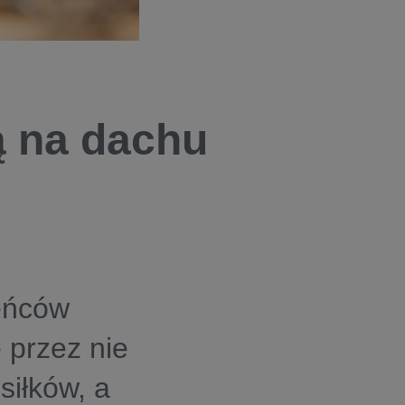
ą na dachu
eńców
 przez nie
iłków, a