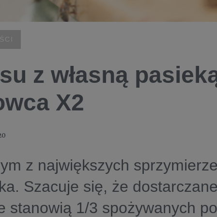
ŚCI
su z własną pasiek
owca X2
20
nym z największych sprzymierz
ka. Szacuje się, że dostarczane
 stanowią 1/3 spożywanych pos