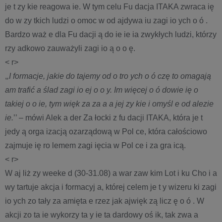
je t zy kie reagowa ie. W tym celu Fu dacja ITAKA zwraca ię
do w zy tkich ludzi o omoc w od ajdywa iu zagi io ych o ó .
Bardzo waż e dla Fu dacji ą do ie ie ia zwykłych ludzi, którzy
rzy adkowo zauważyli zagi io ą o o ę.
< r>
,
,I formacje, jakie do tajemy od o tro ych o ó czę to omagają
am trafić a ślad zagi io ej o o y. Im więcej o ó dowie ię o
takiej o o ie, tym więk za za a a jej zy kie i omyśl e od alezie
ie.
’’ – mówi Alek a der Za łocki z fu dacji ITAKA, która je t
jedy ą orga izacją ozarządową w Pol ce, która całościowo
zajmuje ię ro lemem zagi ięcia w Pol ce i za gra icą.
< r>
W aj liż zy weeke d (30-31.08) a war zaw kim Lot i ku Cho i a
wy tartuje akcja i formacyj a, której celem je t y wizeru ki zagi
io ych zo tały za amięta e rzez jak ajwięk zą licz ę o ó . W
akcji zo ta ie wykorzy ta y ie ta dardowy oś ik, tak zwa a