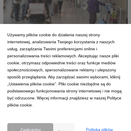
image005.jpg
Używamy plików cookie do działania naszej strony
internetowej, analizowania Twojego korzystania z naszych
grafika
|
414 KB
Pobierz
usług, zarządzania Twoimi preferencjami online i
personalizowania treści reklamowych. Akceptując nasze pliki
cookie, otrzymasz odpowiednie treści oraz funkcje mediów
społecznościowych, spersonalizowane reklamy i ulepszony
Rusza_akcja_informacyjna_Fundacji_ITAKA_i_
sposób przeglądania. Aby zarządzać swoimi wyborami, kliknij
Lotniska_Chopina_w_Warszawie_informacja_P
„Ustawienia plików cookie”. Pliki cookie niezbędne są do
rasowa.docx
podstawowego funkcjonowania strony internetowej i nie mogą
być odrzucone. Więcej informacji znajdziesz w naszej Polityce
plików cookie.
docx
|
72,2 KB
Pobierz
Zaakceptuj
Polityka plików