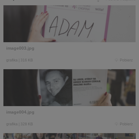
image003.jpg
grafika
|
316 KB
Pobierz
image004.jpg
grafika
|
328 KB
Pobierz