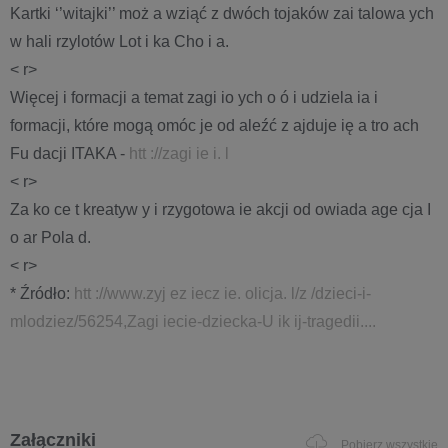
Kartki ‘’witajki’’ moż a wziąć z dwóch tojaków zai talowa ych
w hali rzylotów Lot i ka Cho i a.
< r>
Więcej i formacji a temat zagi io ych o ó i udziela ia i
formacji, które mogą omóc je od aleźć z ajduje ię a tro ach
Fu dacji ITAKA -
htt ://zagi ie i. l
< r>
Za ko ce t kreatyw y i rzygotowa ie akcji od owiada age cja I
o ar Pola d.
< r>
* Źródło:
htt ://www.zyj ez iecz ie. olicja. l/z /dzieci-i-
mlodziez/56254,Zagi iecie-dziecka-U ik ij-tragedii....
Załączniki
Pobierz wszystkie