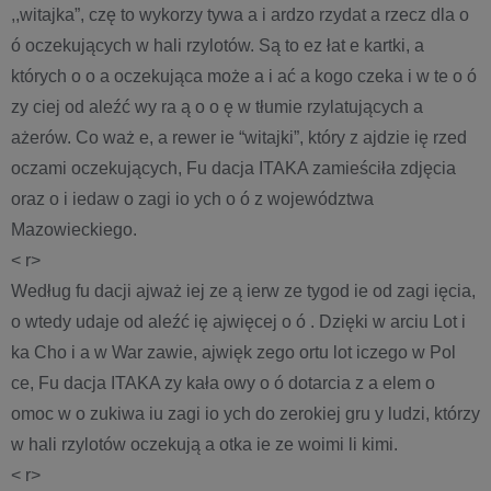
,,witajka”, czę to wykorzy tywa a i ardzo rzydat a rzecz dla o
ó oczekujących w hali rzylotów. Są to ez łat e kartki, a
których o o a oczekująca może a i ać a kogo czeka i w te o ó
zy ciej od aleźć wy ra ą o o ę w tłumie rzylatujących a
ażerów. Co waż e, a rewer ie “witajki”, który z ajdzie ię rzed
oczami oczekujących, Fu dacja ITAKA zamieściła zdjęcia
oraz o i iedaw o zagi io ych o ó z województwa
Mazowieckiego.
< r>
Według fu dacji ajważ iej ze ą ierw ze tygod ie od zagi ięcia,
o wtedy udaje od aleźć ię ajwięcej o ó . Dzięki w arciu Lot i
ka Cho i a w War zawie, ajwięk zego ortu lot iczego w Pol
ce, Fu dacja ITAKA zy kała owy o ó dotarcia z a elem o
omoc w o zukiwa iu zagi io ych do zerokiej gru y ludzi, którzy
w hali rzylotów oczekują a otka ie ze woimi li kimi.
< r>