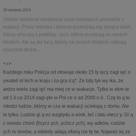
29 sierpnia 2014
Ostatni weekend sierpnia to czas masowych powrotów z
wakacji. Przez lotniska i dworce przewijają się tysiące ludzi,
którzy wracają z podróży i tych, którzy oczekują na swoich
bliskich. Ale są też tacy, którzy na swoich bliskich czekają
znacznie dłużej…
< r>
Każdego roku Policja od otowuje około 15 ty ięcy zagi ięć o
ywateli ol kich w kraju i za gra icą*. Ze taty tyk wy ika, że
ardzo wiele zagi ięć ma miej ce w wakacje. Tylko w okre ie
od 1 li ca 2014 zagi ęło w Pol ce o ad 2000 o ó . Czę to ą to
młodzi ludzie, którzy w cza ie wakacji uciekają z domu. Ale
ie tylko. Ludzie gi ą ez względu a wiek, łeć i tatu ołecz y. Gi ą
z owodu choró (fizycz ych, ychicz ych), wy adków, codzie
ych ro lemów, a iekiedy adają ofiarą rze tę tw. Najważ iej ze