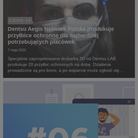
COVID-19
Dentsu Aegis Network Polska produkuje
przyłbice ochronne dla najbardziej
potrzebujących placówek
7 maja 2020
Specjalnie zaprojektowana drukarka 3D od Dentsu LAB
produkuje 20 przyłbic ochronnych na dobę. Działania
prowadzone są pro bono, a po wsparcie może zgłosić się
każda placówka zdrowotna czy opiekuńcza zmagająca się z
niedoborem sprzętu.