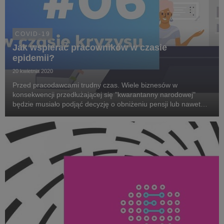
COVID-19
Jak wspierać pracowników w czasie
epidemii?
20 kwietnia 2020
Przed pracodawcami trudny czas. Wiele biznesów w
konsekwencji przedłużającej się "kwarantanny narodowej"
będzie musiało podjąć decyzję o obniżeniu pensji lub nawet
zwolnieniach pracowników. Przed innymi stoją wyzwania
wynikające z zarządzania zespołami pracującymi po raz...