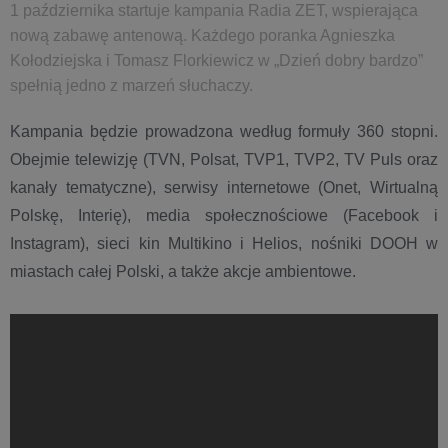
1 października startuje kampania Radia ZET, wspierająca
nową zabawę antenową. Każdego poranka Agnieszka
Kołodziejska i Tomasz Florkiewicz w „Dzień dobry bardzo”
spełnią jedno z marzeń słuchaczy.
Kampania będzie prowadzona według formuły 360 stopni.
Obejmie telewizję (TVN, Polsat, TVP1, TVP2, TV Puls oraz
kanały tematyczne), serwisy internetowe (Onet, Wirtualną
Polskę, Interię), media społecznościowe (Facebook i
Instagram), sieci kin Multikino i Helios, nośniki DOOH w
miastach całej Polski, a także akcje ambientowe.