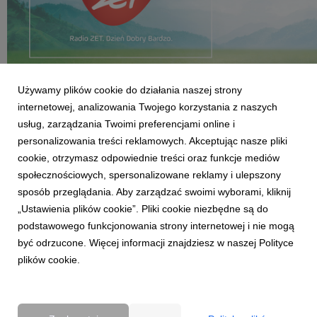
Używamy plików cookie do działania naszej strony
internetowej, analizowania Twojego korzystania z naszych
usług, zarządzania Twoimi preferencjami online i
Koncepcję kreatywną kampanii przygotowała, należąca do
personalizowania treści reklamowych. Akceptując nasze pliki
grupy Dentsu Aegis Network Polska, agencja Isobar,
cookie, otrzymasz odpowiednie treści oraz funkcje mediów
natomiast za produkcję odpowiadała Papaya Films. Media
społecznościowych, spersonalizowane reklamy i ulepszony
sposób przeglądania. Aby zarządzać swoimi wyborami, kliknij
zaplanował ZenithOptimedia Group oraz dział online Grupy
„Ustawienia plików cookie”. Pliki cookie niezbędne są do
Eurozet.
podstawowego funkcjonowania strony internetowej i nie mogą
być odrzucone. Więcej informacji znajdziesz w naszej Polityce
plików cookie.