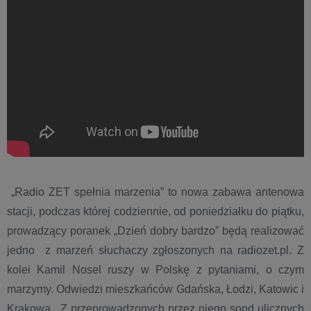
„Radio ZET spełnia marzenia” to nowa zabawa antenowa
stacji, podczas której codziennie,
od poniedziałku do piątku,
prowadzący poranek „Dzień dobry bardzo” będą realizować
jedno
z marzeń słuchaczy zgłoszonych na radiozet.pl. Z
kolei Kamil Nosel ruszy w Polskę z pytaniami,
o czym
marzymy. Odwiedzi mieszkańców Gdańska, Łodzi, Katowic i
Krakowa.
Z przeprowadzonych przez niego sond ulicznych