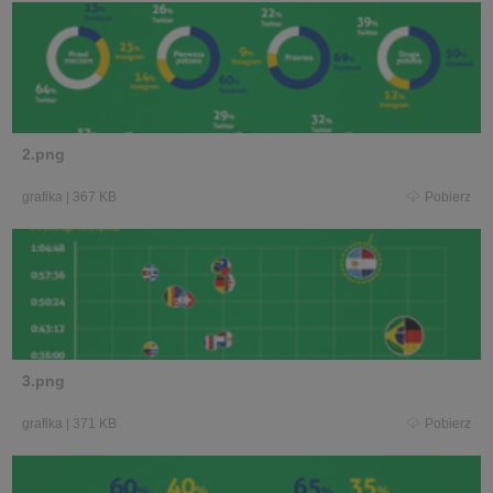
2.png
grafika
|
367 KB
Pobierz
3.png
grafika
|
371 KB
Pobierz