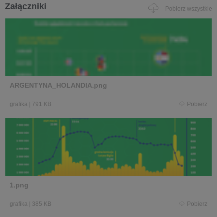
Załączniki
Pobierz wszystkie
ARGENTYNA_HOLANDIA.png
grafika
|
791 KB
Pobierz
1.png
grafika
|
385 KB
Pobierz