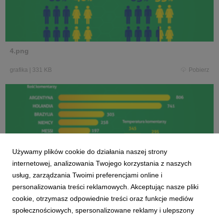
4.png
grafika
|
331 KB
Pobierz
5.png
Używamy plików cookie do działania naszej strony
internetowej, analizowania Twojego korzystania z naszych
grafika
|
297 KB
Pobierz
usług, zarządzania Twoimi preferencjami online i
personalizowania treści reklamowych. Akceptując nasze pliki
cookie, otrzymasz odpowiednie treści oraz funkcje mediów
społecznościowych, spersonalizowane reklamy i ulepszony