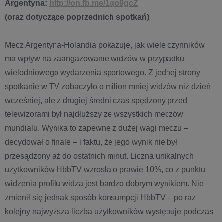
Argentyna:
http://on.fb.me/1qo9gcZ
(oraz dotyczące poprzednich spotkań)
Mecz Argentyna-Holandia pokazuje, jak wiele czynników
ma wpływ na zaangażowanie widzów w przypadku
wielodniowego wydarzenia sportowego. Z jednej strony
spotkanie w TV zobaczyło o milion mniej widzów niż dzień
wcześniej, ale z drugiej średni czas spędzony przed
telewizorami był najdłuższy ze wszystkich meczów
mundialu. Wynika to zapewne z dużej wagi meczu –
decydował o finale – i faktu, że jego wynik nie był
przesądzony aż do ostatnich minut. Liczna unikalnych
użytkowników HbbTV wzrosła o prawie 10%, co z punktu
widzenia profilu widza jest bardzo dobrym wynikiem. Nie
zmienił się jednak sposób konsumpcji HbbTV - po raz
kolejny najwyższa liczba użytkowników występuje podczas