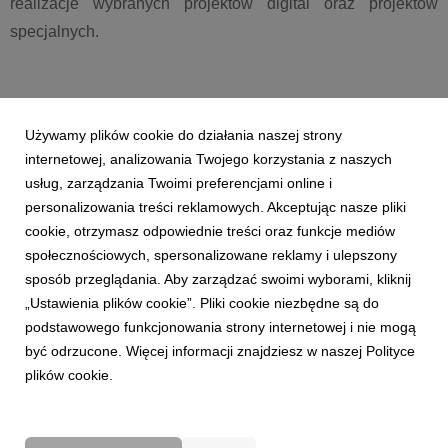
realizacje wybranych projektów digital oraz projektów
specjalnych.
Używamy plików cookie do działania naszej strony
internetowej, analizowania Twojego korzystania z naszych
Załączniki
usług, zarządzania Twoimi preferencjami online i
Pobierz wszystkie
personalizowania treści reklamowych. Akceptując nasze pliki
cookie, otrzymasz odpowiednie treści oraz funkcje mediów
społecznościowych, spersonalizowane reklamy i ulepszony
Play_wykorzystuje_innowacyjne_targetowanie
sposób przeglądania. Aby zarządzać swoimi wyborami, kliknij
_na_Facebooku.docx
„Ustawienia plików cookie”. Pliki cookie niezbędne są do
podstawowego funkcjonowania strony internetowej i nie mogą
być odrzucone. Więcej informacji znajdziesz w naszej Polityce
plików cookie.
docx
|
45,9 KB
Pobierz