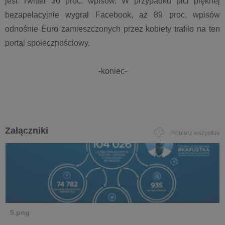
jest Twitter 36 proc. wpisów. W przypadku płci pięknej
bezapelacyjnie wygrał Facebook, aż 89 proc. wpisów
odnośnie Euro zamieszczonych przez kobiety trafiło na ten
portal społecznościowy.
-koniec-
Załączniki
Pobierz wszystkie
5.png