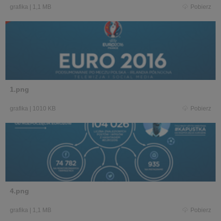
grafika
|
1,1 MB
Pobierz
1.png
grafika
|
1010 KB
Pobierz
4.png
grafika
|
1,1 MB
Pobierz