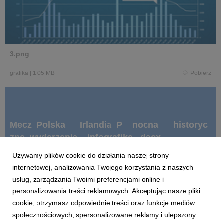
3.png
grafika
|
1,05 MB
Pobierz
Mecz_Polska___Irlandia_P__nocna___historyc
zne_wydarzenie__infografika_.docx
Używamy plików cookie do działania naszej strony
internetowej, analizowania Twojego korzystania z naszych
docx
|
268 KB
Pobierz
usług, zarządzania Twoimi preferencjami online i
personalizowania treści reklamowych. Akceptując nasze pliki
cookie, otrzymasz odpowiednie treści oraz funkcje mediów
społecznościowych, spersonalizowane reklamy i ulepszony