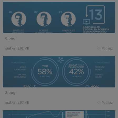
6.png
grafika
|
1,02 MB
Pobierz
2.png
grafika
|
1,07 MB
Pobierz