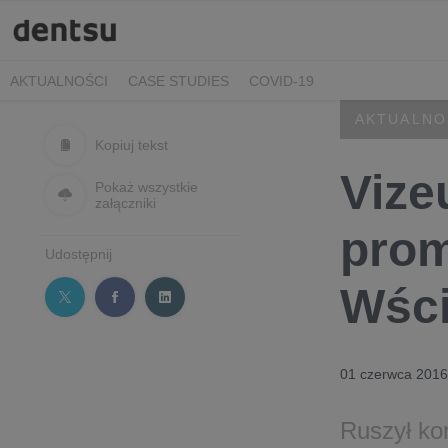
AKTUALNOŚCI
CASE STUDIES
COVID-19
AKTUALNO
Kopiuj tekst
Vize
Pokaż wszystkie
załączniki
prom
Udostępnij
Wści
01 czerwca 2016
Ruszył ko