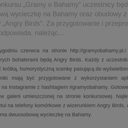
nkursu „Gramy o Bahamy” uczestnicy będ
wą wycieczkę na Bahamy oraz obudowy z
 „Angry Birds”. Za przygotowanie i przepr
odpowiada, należąc...
godniu czerwca na stronie http://gramyobahamy.pl./
órych bohaterami będą Angry Birds. Każdy z uczestni
ć krótką, humorystyczną scenkę pasującą do wyświetlo
ilmiki mają być przygotowane z wykorzystaniem apl
 na Instagramie z hashtagiem #gramyobahamy. Gotowe
w galerii umieszczonej na stronie konkursowej. Najl
tui na telefony komórkowe z wizerunkiem Angry Birds, 
rzyma dwuosobową wycieczkę na Bahamy.