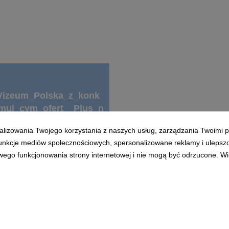
Vizeum_Polska_z_konk
muj_cym_ofert__Plus_n
_ciek_e_5GB.docx
alizowania Twojego korzystania z naszych usług, zarządzania Twoimi p
 funkcje mediów społecznościowych, spersonalizowane reklamy i ulepsz
wego funkcjonowania strony internetowej i nie mogą być odrzucone. Więc
Pobierz