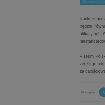
Konkurs będz
będzie równi
afiliacyjne)
niestandardo
Vizeum Polsk
zeszłego rok
za całościow
Udostępnij