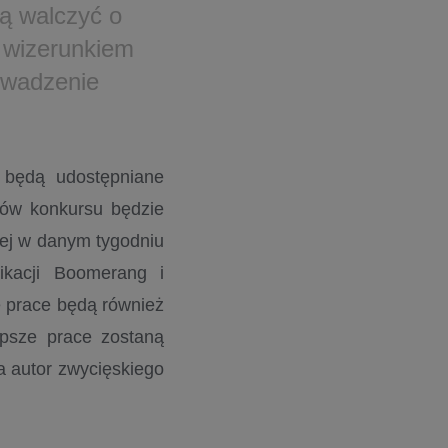
ą walczyć o
 wizerunkiem
owadzenie
 będą udostępniane
ków konkursu będzie
nej w danym tygodniu
ikacji Boomerang i
 prace będą również
epsze prace zostaną
a autor zwycięskiego