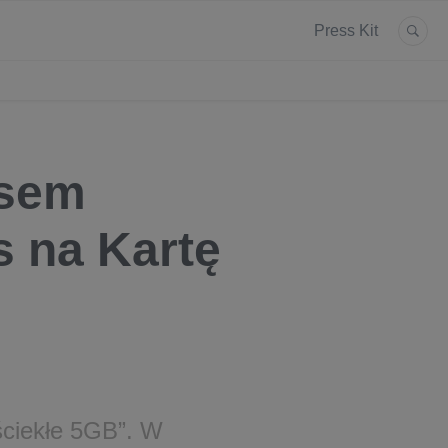
Press Kit
rsem
s na Kartę
ściekłe 5GB”. W