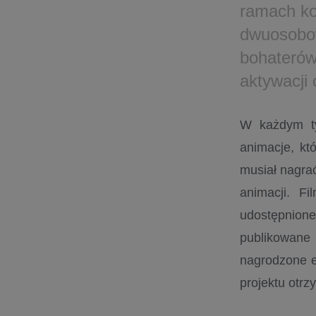
ramach ko
dwuosobo
bohaterów
aktywacji 
W każdym ty
animacje, kt
musiał nagra
animacji. F
udostępnione
publikowane 
nagrodzone e
projektu ot