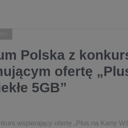
ŚCI
um Polska z konku
ującym ofertę „Plu
ekłe 5GB”
nkurs wspierający ofertę „Plus na Kartę W