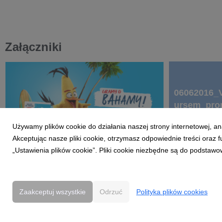
Załączniki
06062016_
ursem_pro
a_Kart__W
Używamy plików cookie do działania naszej strony internetowej, an
PLUS_Angry_Birds.jpg
Akceptując nasze pliki cookie, otrzymasz odpowiednie treści oraz
„Ustawienia plików cookie”. Pliki cookie niezbędne są do podstawo
grafika
|
1000 KB
Pobierz
docx
|
43,4 KB
Zaakceptuj wszystkie
Odrzuć
Polityka plików cookies