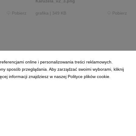
Karuzela_v2_3.png
Pobierz
grafika
|
349 KB
Pobierz
referencjami online i personalizowania treści reklamowych.
ony sposób przeglądania. Aby zarządzać swoimi wyborami, kliknij
ej informacji znajdziesz w naszej Polityce plików cookie.