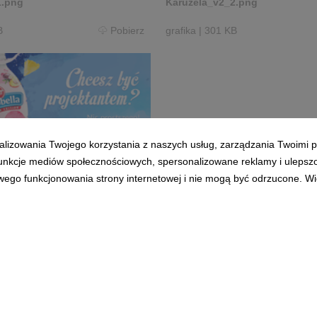
1.png
Karuzela_v2_2.png
B
Pobierz
grafika
|
301 KB
alizowania Twojego korzystania z naszych usług, zarządzania Twoimi p
obella_post_1.png
 funkcje mediów społecznościowych, spersonalizowane reklamy i ulepsz
wego funkcjonowania strony internetowej i nie mogą być odrzucone. Więc
MB
Pobierz