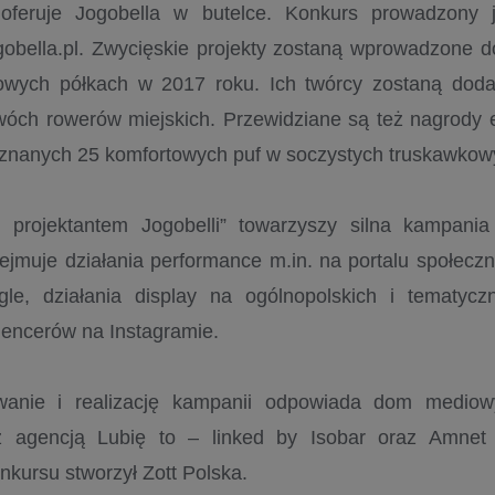
oferuje Jogobella w butelce. Konkurs prowadzony j
gobella.pl. Zwycięskie projekty zostaną wprowadzone do
owych półkach w 2017 roku. Ich twórcy zostaną dod
óch rowerów miejskich. Przewidziane są też nagrody e
yznanych 25 komfortowych puf w soczystych truskawkow
ń projektantem Jogobelli” towarzyszy silna kampani
jmuje działania performance m.in. na portalu społec
e, działania display na ogólnopolskich i tematycz
uencerów na Instagramie.
wanie i realizację kampanii odpowiada dom medio
z agencją Lubię to – linked by Isobar oraz Amnet P
kursu stworzył Zott Polska.