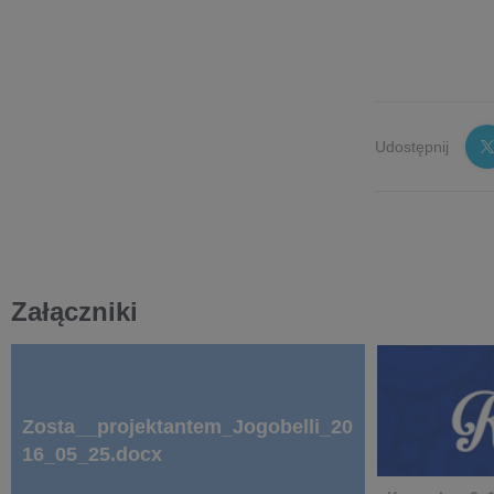
Udostępnij
Załączniki
Zosta__projektantem_Jogobelli_20
16_05_25.docx