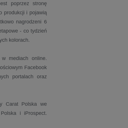
est poprzez stronę
 produkcji i pojawią
atkowo nagrodzeni 6
tapowe - co tydzień
ych kolorach.
a w mediach online.
znościowym Facebook
nych portalach oraz
wy Carat Polska we
olska i iProspect.