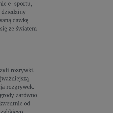
nie e-sportu,
 dziedziny
owaną dawkę
 się ze światem
zyli rozrywki,
ajważniejszą
cja rozgrywek.
nagrody zarówno
ekwentnie od
 szybkiego