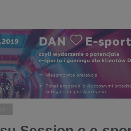
ŚCI
su Session o e-spo