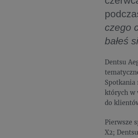
czerwca
podcza
czego c
bałeś s
Dentsu Aeg
tematyczne
Spotkania 
których w
do klientó
Pierwsze s
X2; Dentsu