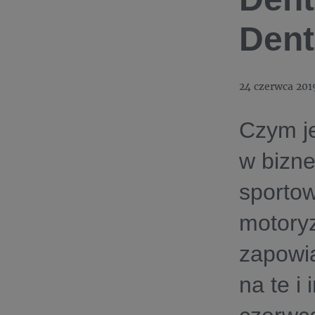
Dent
24 czerwca 201
Czym je
w bizn
sporto
motoryz
zapowia
na te i