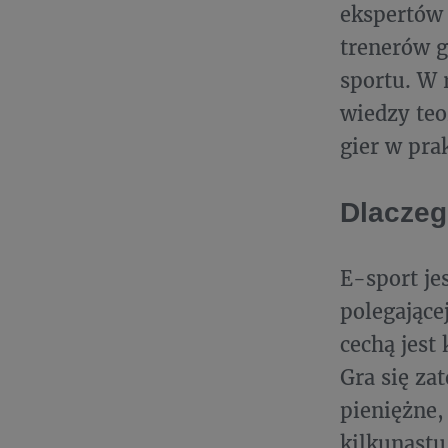
ekspertów 
trenerów g
sportu. W
wiedzy teo
gier w pra
Dlaczeg
E-sport je
polegające
cechą jest
Gra się za
pieniężne,
kilkunastu