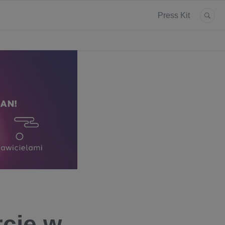
Press Kit
rcie w