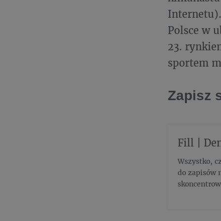
Internetu)
Polsce w u
23. rynkie
sportem m
Zapisz 
Fill | De
Wszystko, cz
do zapisów 
skoncentrow
Czerska 12 S