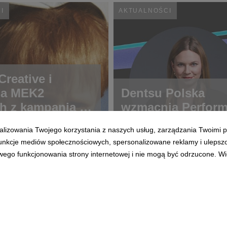
I
AKTUALNOŚCI
reative i
ja MEK2
Dentsu Polska
h z kampanią o
wzmacnia Perfor
ch rzadkich
alizowania Twojego korzystania z naszych usług, zarządzania Twoimi p
 funkcje mediów społecznościowych, spersonalizowane reklamy i ulepsz
wego funkcjonowania strony internetowej i nie mogą być odrzucone. Więc