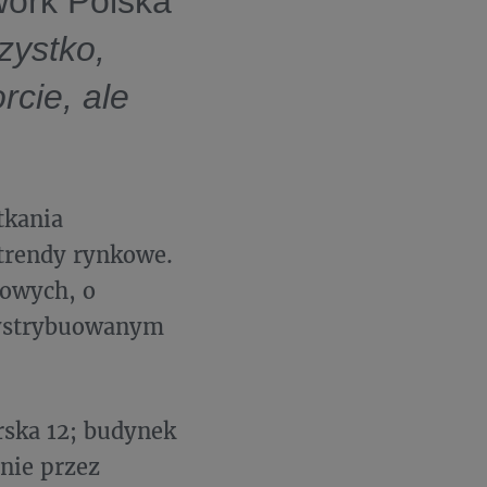
work Polska
zystko,
rcie, ale
tkania
 trendy rynkowe.
żowych, o
dystrybuowanym
erska 12; budynek
nie przez