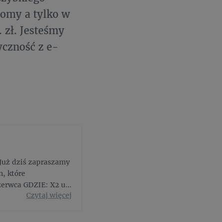
iomy a tylko w
 zł. Jesteśmy
yczność z e-
 Już dziś zapraszamy
, które
erwca GDZIE: X2 ul.
Czytaj więcej