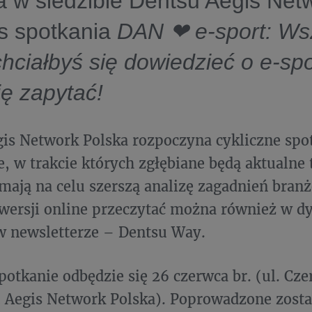
 w siedzibie Dentsu Aegis Net
s spotkania
DAN ❤ e-sport: Ws
hciałbyś się dowiedzieć o e-spo
ię zapytać!
is Network Polska rozpoczyna cykliczne spo
, w trakcie których zgłębiane będą aktualne
mają na celu szerszą analizę zagadnień bran
 wersji online przeczytać można również w 
w newsletterze – Dentsu Way.
potkanie odbędzie się 26 czerwca br. (ul. Cz
 Aegis Network Polska). Poprowadzone zosta