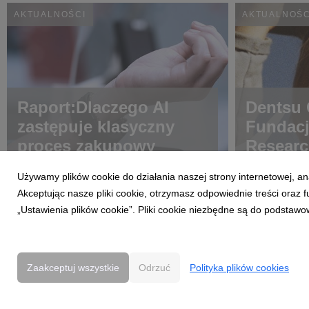
AKTUALNOŚCI
AKTUALNOŚC
Raport:Dlaczego AI
Dentsu C
zastępuje klasyczny
Fundac
proces zakupowy
Researc
choroba
Używamy plików cookie do działania naszej strony internetowej, an
Akceptując nasze pliki cookie, otrzymasz odpowiednie treści oraz
„Ustawienia plików cookie”. Pliki cookie niezbędne są do podstawo
Zaakceptuj wszystkie
Odrzuć
Polityka plików cookies