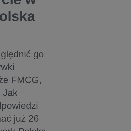
olska
zględnić go
ywki
nże FMCG,
 Jak
dpowiedzi
nać już 26