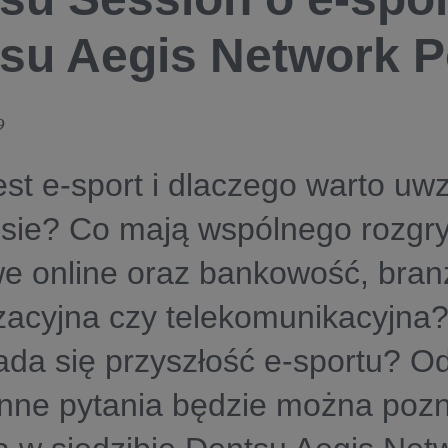
su Aegis Network P
9
st e-sport i dlaczego warto uw
esie? Co mają wspólnego rozgr
we online oraz bankowość, bra
acyjna czy telekomunikacyjna?
da się przyszłość e-sportu? O
 inne pytania będzie można poz