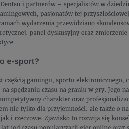
Dentsu i partnerów – specjalistów w dziedzi
amingowych, pasjonatów tej przyszłościowej
 ramach wydarzenia przewidziano skondens
retycznej, panel dyskusyjny oraz zmierzenie
ktyce.
o e-sport?
st częścią gamingu, sportu elektronicznego, c
j na spędzaniu czasu na graniu w gry. Jego n
 kompetytywny charakter oraz profesjonaliza
tem nie tylko dla przyjemności, ale także o 
 jak i rzeczowe. Zjawisko to rozwija się kons
 lat (od czasu popularyzacji gier online oraz