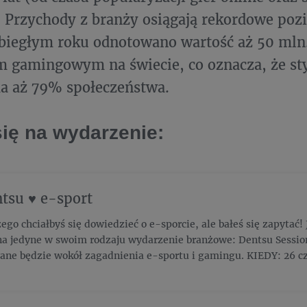
. Przychody z branży osiągają rekordowe poz
biegłym roku odnotowano wartość aż 50 mln.
m gamingowym na świecie, co oznacza, że st
a aż 79% społeczeństwa.
się na wydarzenie:
ntsu ♥ e-sport
ego chciałbyś się dowiedzieć o e-sporcie, ale bałeś się zapytać!
na jedyne w swoim rodzaju wydarzenie branżowe: Dentsu Session
ane będzie wokół zagadnienia e-sportu i gamingu. KIEDY: 26 cz
zczegółowa agenda: https://bit.ly/31cP9rn