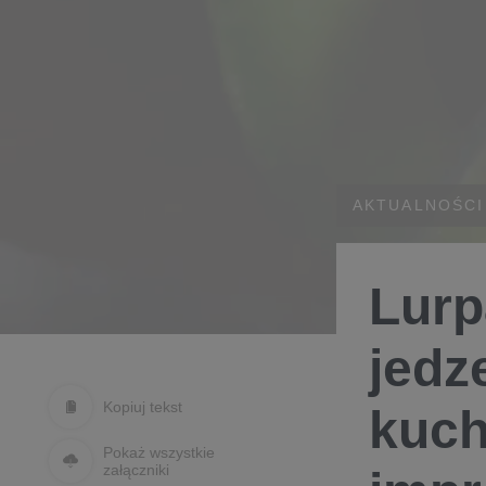
AKTUALNOŚCI
Lurp
jedz
Kopiuj tekst
kuch
Pokaż wszystkie
załączniki