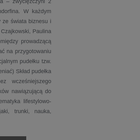
a – zwyciężczyni 2
Endorfina. W każdym
y ze świata biznesu i
 Czajkowski, Paulina
pomiędzy prowadzącą
ać na przygotowaniu
jalnym pudełku tzw.
eniać) Skład pudełka
ez wcześniejszego
ików nawiązującą do
matyka lifestylowo-
ki, trunki, nauka,