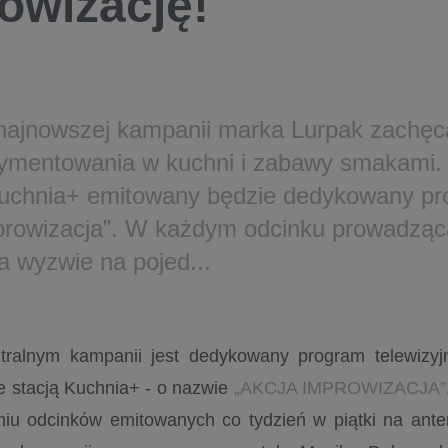
owizację!
najnowszej kampanii marka Lurpak zachę
ymentowania w kuchni i zabawy smakami.
 Kuchnia+ emitowany będzie dedykowany pr
prowizacja”. W każdym odcinku prowadzą
 wyzwie na pojed...
tralnym kampanii jest dedykowany program telewizyj
e stacją Kuchnia+ - o nazwie
„AKCJA IMPROWIZACJA”
miu odcinków emitowanych co tydzień w piątki na ante