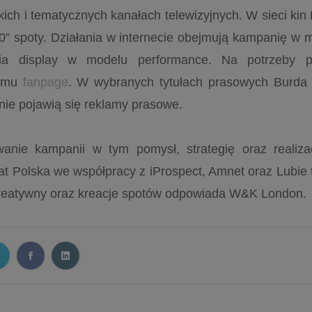
ich i tematycznych kanałach telewizyjnych. W sieci kin 
60” spoty. Działania w internecie obejmują kampanię w
nia display w modelu performance. Na potrzeby 
y mu
fanpage
. W wybranych tytułach prasowych Burda m
ie pojawią się reklamy prasowe.
wanie kampanii w tym pomysł, strategię oraz realiz
 Polska we współpracy z iProspect, Amnet oraz Lubie to
reatywny oraz kreacje spotów odpowiada W&K London.