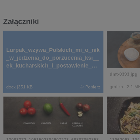
Załączniki
Lurpak_wzywa_Polskich_mi_o_nik
_w_jedzenia_do_porzucenia_ksi__
ek_kucharskich_i_postawienie_na
_improwizacj___Final.docx
dmt-0393.jpg
grafika
|
2,1 M
docx
|
351 KB
Pobierz
13083372_1051502304907273_68867653858
13062098_104