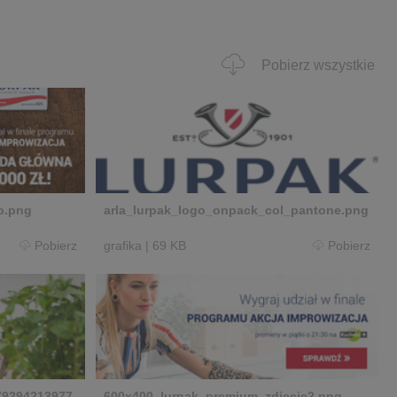
Pobierz wszystkie
o.png
arla_lurpak_logo_onpack_col_pantone.png
Pobierz
grafika
|
69 KB
Pobierz
79294213977
600x400_lurpak_premium_zdjecie2.png