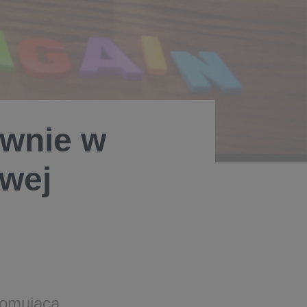
wnie w
wej
romująca