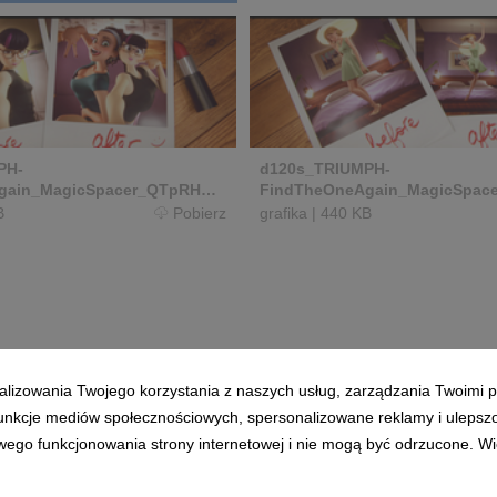
PH-
d120s_TRIUMPH-
gain_MagicSpacer_QTpRHQ.0
FindTheOneAgain_MagicSpac
ill054_copy.jpg
0_01_16_02.Still053_copy.jpg
B
Pobierz
grafika
|
440 KB
alizowania Twojego korzystania z naszych usług, zarządzania Twoimi p
 funkcje mediów społecznościowych, spersonalizowane reklamy i ulepsz
wego funkcjonowania strony internetowej i nie mogą być odrzucone. Więc