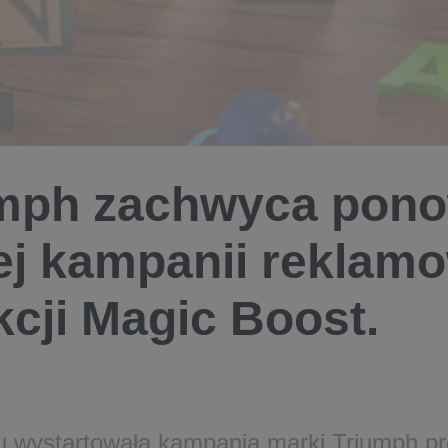
mph zachwyca pono
j kampanii reklamo
kcji Magic Boost.
u wystartowała kampania marki Triumph p