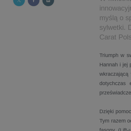
innowacyjn
myślą o s
sylwetki.
Carat Pols
Triumph w sw
Hannah i jej 
wkraczającą 
dotychczas 
przeświadczen
Dzięki pomocy
Tym razem od
fasony (Lift