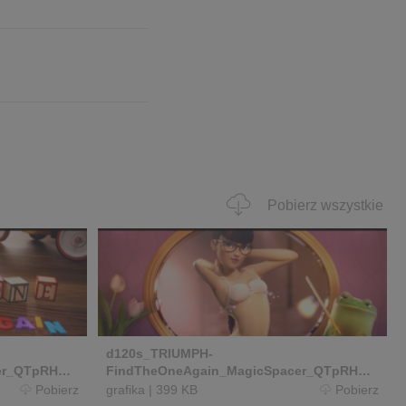
Pobierz wszystkie
d120s_TRIUMPH-
er_QTpRHQ.0
FindTheOneAgain_MagicSpacer_QTpRHQ.0
0_01_09_19.Still046_copy.jpg
Pobierz
grafika
|
399 KB
Pobierz