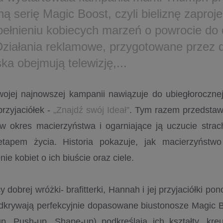
ą serię Magic Boost, czyli bieliznę zaproj
pełnieniu kobiecych marzeń o powrocie do
 Działania reklamowe, przygotowane prze
ka obejmują telewizję,...
ojej najnowszej kampanii nawiązuje do ubiegłorocznej
przyjaciółek -
„Znajdź swój Ideał”
. Tym razem przedstaw
w okres macierzyństwa i ogarniające ją uczucie stra
etapem życia. Historia pokazuje, jak macierzyńst
ie kobiet o ich biuście oraz ciele.
 dobrej wróżki- brafitterki, Hannah i jej przyjaciółki pon
krywają perfekcyjnie dopasowane biustonosze Magic B
-up, Push-up, Shape-up) podkreślają ich kształty, kr