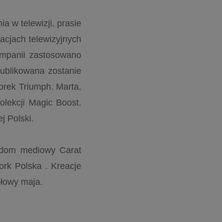
 w telewizji, prasie
acjach telewizyjnych
ampanii zastosowano
ublikowana zostanie
orek Triumph. Marta,
olekcji Magic Boost.
ej Polski.
a dom mediowy Carat
rk Polska . Kreacje
ołowy maja.