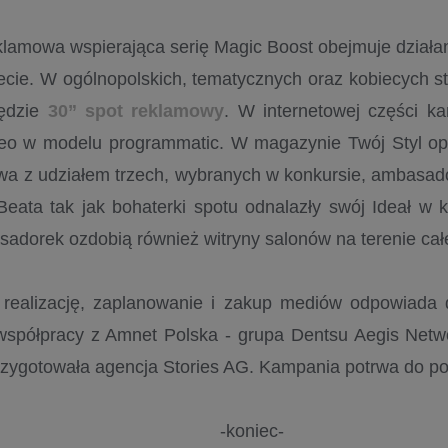
amowa wspierająca serię Magic Boost obejmuje działania
ecie. W ogólnopolskich, tematycznych oraz kobiecych st
ędzie
30” spot reklamowy
. W internetowej części k
deo w modelu programmatic. W magazynie Twój Styl op
owa z udziałem trzech, wybranych w konkursie, ambasad
Beata tak jak bohaterki spotu odnalazły swój Ideał w k
sadorek ozdobią również witryny salonów na terenie cał
, realizację, zaplanowanie i zakup mediów odpowiad
współpracy z Amnet Polska - grupa Dentsu Aegis Netwo
zygotowała agencja Stories AG. Kampania potrwa do p
-koniec-