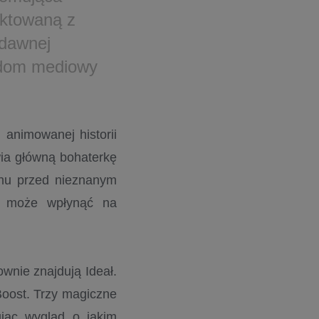
ektowaną z
 dawnej
z dom mediowy
 animowanej historii
ia główną bohaterkę
chu przed nieznanym
wo może wpłynąć na
ownie znajdują Ideał.
oost. Trzy magiczne
eując wygląd o jakim