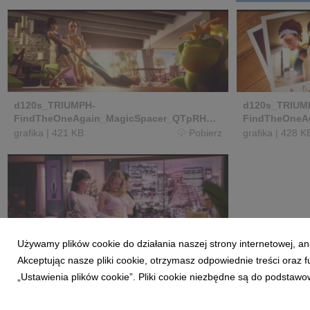
d120s_TRIUMPH-
d120s_TRIUM
FindTheOneAgain_MagicSpacer_QTpRHQ.0
FindTheOneA
0_00_38_08.Still012_copy.jpg
0_01_17_07.St
grafika
|
421 KB
Pobierz
grafika
|
428 K
Używamy plików cookie do działania naszej strony internetowej, an
dSchlauch_TRIUMPH-
Akceptując nasze pliki cookie, otrzymasz odpowiednie treści oraz
FindTheOneAgain_MagicBoost_-2dB_QTp
RHQ.00_02_54_14.Still003.jpg
„Ustawienia plików cookie”. Pliki cookie niezbędne są do podstawo
grafika
|
1,04 MB
Pobierz