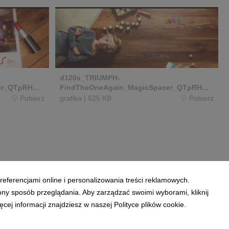
d120s_TRIUMPH-
er_QTpRHQ.0
FindTheOneAgain_MagicSpacer_QTpRHQ.0
0_00_40_18.Still014_copy.jpg
Pobierz
grafika
|
525 KB
Pobierz
referencjami online i personalizowania treści reklamowych.
ony sposób przeglądania. Aby zarządzać swoimi wyborami, kliknij
ej informacji znajdziesz w naszej Polityce plików cookie.