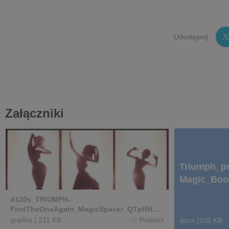
Udostępnij
Załączniki
Triumph_p
Magic_Boo
d120s_TRIUMPH-
FindTheOneAgain_MagicSpacer_QTpRHQ.0
0_01_27_01.Still062_copy.jpg
grafika
|
211 KB
Pobierz
docx
|
335 KB