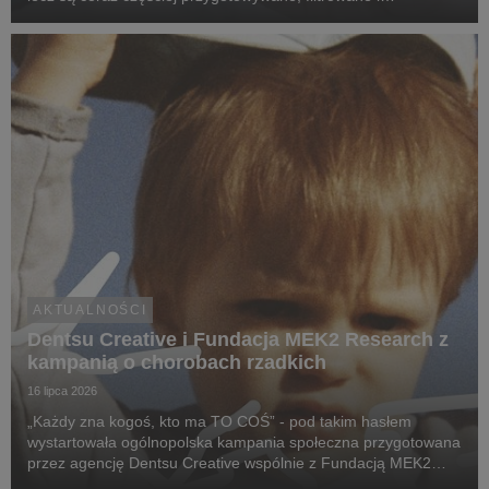
rekomendowane przez systemy oparte na sztucznej
inteligencji.
AKTUALNOŚCI
Dentsu Creative i Fundacja MEK2 Research z
kampanią o chorobach rzadkich
16 lipca 2026
„Każdy zna kogoś, kto ma TO COŚ” - pod takim hasłem
wystartowała ogólnopolska kampania społeczna przygotowana
przez agencję Dentsu Creative wspólnie z Fundacją MEK2
Research. Jej celem jest zwiększenie świadomości na temat