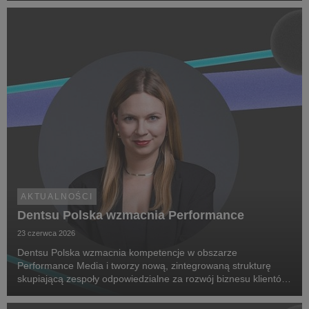
chorób rzadkich, zwrócenie uwagi na problemy pac...
AKTUALNOŚCI
Dentsu Polska wzmacnia Performance
23 czerwca 2026
Dentsu Polska wzmacnia kompetencje w obszarze
Performance Media i tworzy nową, zintegrowaną strukturę
skupiającą zespoły odpowiedzialne za rozwój biznesu klientów
oraz dostarczanie zaawansowanych rozwiązań performance.
Na czele nowego obszaru stanęła Marta Bińczyk jako H...