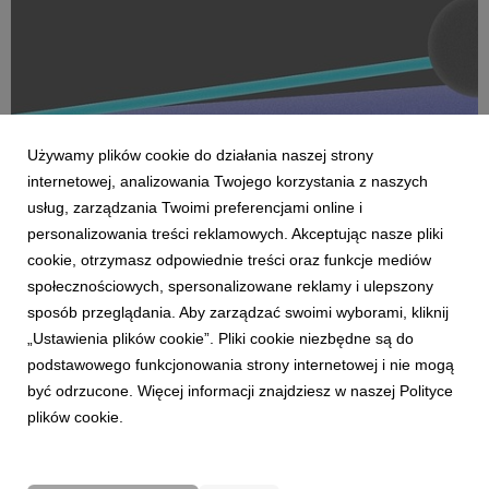
Używamy plików cookie do działania naszej strony
internetowej, analizowania Twojego korzystania z naszych
usług, zarządzania Twoimi preferencjami online i
personalizowania treści reklamowych. Akceptując nasze pliki
cookie, otrzymasz odpowiednie treści oraz funkcje mediów
AKTUALNOŚCI
społecznościowych, spersonalizowane reklamy i ulepszony
Dentsu wzmacnia kompetencje Business
sposób przeglądania. Aby zarządzać swoimi wyborami, kliknij
Transformation w Polsce
„Ustawienia plików cookie”. Pliki cookie niezbędne są do
27 kwietnia 2026
podstawowego funkcjonowania strony internetowej i nie mogą
Dentsu rozwija w Polsce kompetencje Business
być odrzucone. Więcej informacji znajdziesz w naszej Polityce
Transformation (BX), wzmacniając swoją pozycję w obszarze
plików cookie.
transformacji biznesowej w erze AI. Zespół BX, którym
pokieruje Agnieszka Heidrich i Yuriy Bryvus, odpowiada na
rosnące potrzeby klientów, którzy oczekują dziś nie tylk...