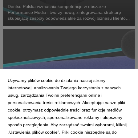
Dentsu Polska wzmacnia kompetencje w obszarze
Performance Media i tworzy nową, zintegrowaną strukturę
skupiającą zespoły odpowiedzialne za rozwój biznesu klientów
oraz dostarczanie zaawansowanych rozwiązań performance.
Na czele nowego obszaru stanęła Marta Bińczyk jako H...
Używamy plików cookie do działania naszej strony
internetowej, analizowania Twojego korzystania z naszych
usług, zarządzania Twoimi preferencjami online i
personalizowania treści reklamowych. Akceptując nasze pliki
AKTUALNOŚCI
cookie, otrzymasz odpowiednie treści oraz funkcje mediów
Dentsu wzmacnia kompetencje Business
społecznościowych, spersonalizowane reklamy i ulepszony
Transformation w Polsce
sposób przeglądania. Aby zarządzać swoimi wyborami, kliknij
27 April 2026
„Ustawienia plików cookie”. Pliki cookie niezbędne są do