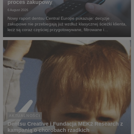
proces zakupowy
6 August 2026
Nowy raport dentsu Central Europe pokazuje: decyzje
zakupowe nie przebiegają już wzdłuż klasycznej ścieżki klienta,
lecz są coraz częściej przygotowywane, filtrowane i
rekomendowane przez systemy oparte na sztucznej
inteligencji.
AKTUALNOŚCI
Dentsu Creative i Fundacja MEK2 Research z
kampanią o chorobach rzadkich