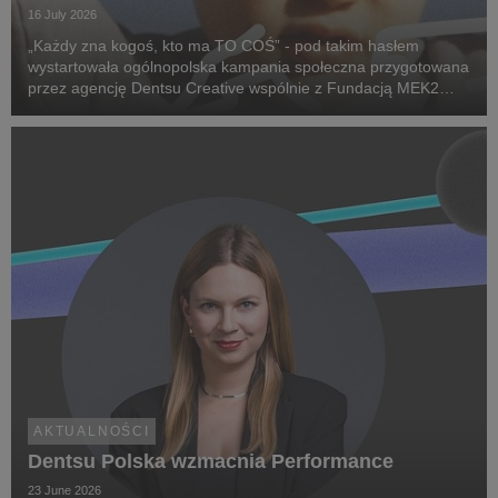
16 July 2026
„Każdy zna kogoś, kto ma TO COŚ” - pod takim hasłem
wystartowała ogólnopolska kampania społeczna przygotowana
przez agencję Dentsu Creative wspólnie z Fundacją MEK2
Research. Jej celem jest zwiększenie świadomości na temat
chorób rzadkich, zwrócenie uwagi na problemy pac...
AKTUALNOŚCI
Dentsu Polska wzmacnia Performance
23 June 2026