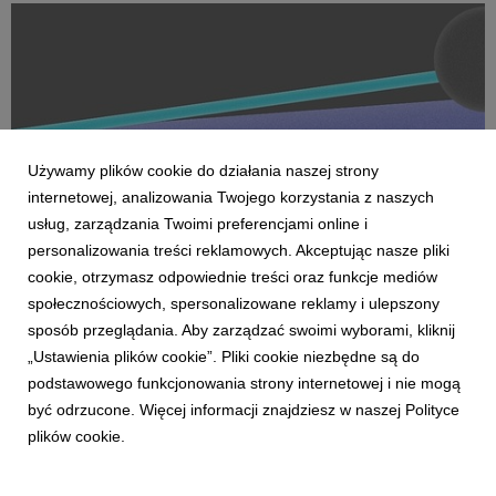
Na czele nowego obszaru stanęła Marta Bińczyk jako H...
Używamy plików cookie do działania naszej strony
internetowej, analizowania Twojego korzystania z naszych
usług, zarządzania Twoimi preferencjami online i
personalizowania treści reklamowych. Akceptując nasze pliki
cookie, otrzymasz odpowiednie treści oraz funkcje mediów
AKTUALNOŚCI
społecznościowych, spersonalizowane reklamy i ulepszony
Dentsu wzmacnia kompetencje Business
sposób przeglądania. Aby zarządzać swoimi wyborami, kliknij
Transformation w Polsce
„Ustawienia plików cookie”. Pliki cookie niezbędne są do
27 kwietnia 2026
podstawowego funkcjonowania strony internetowej i nie mogą
Dentsu rozwija w Polsce kompetencje Business
być odrzucone. Więcej informacji znajdziesz w naszej Polityce
Transformation (BX), wzmacniając swoją pozycję w obszarze
plików cookie.
transformacji biznesowej w erze AI. Zespół BX, którym
pokieruje Agnieszka Heidrich i Yuriy Bryvus, odpowiada na
rosnące potrzeby klientów, którzy oczekują dziś nie tylk...