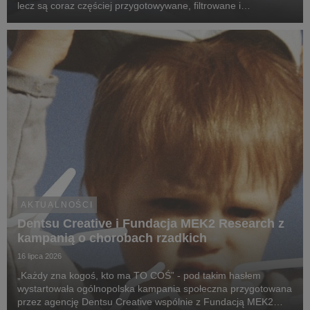
lecz są coraz częściej przygotowywane, filtrowane i
rekomendowane przez systemy oparte na sztucznej
inteligencji.
AKTUALNOŚCI
Dentsu Creative i Fundacja MEK2 Research z
kampanią o chorobach rzadkich
16 lipca 2026
„Każdy zna kogoś, kto ma TO COŚ” - pod takim hasłem
wystartowała ogólnopolska kampania społeczna przygotowana
przez agencję Dentsu Creative wspólnie z Fundacją MEK2