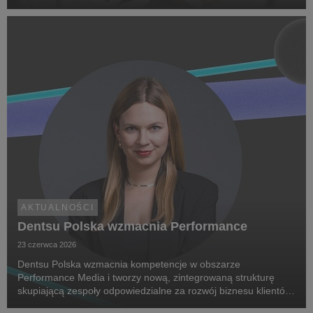
Research. Jej celem jest zwiększenie świadomości na temat
chorób rzadkich, zwrócenie uwagi na problemy pac...
AKTUALNOŚCI
Dentsu Polska wzmacnia Performance
23 czerwca 2026
Dentsu Polska wzmacnia kompetencje w obszarze
Performance Media i tworzy nową, zintegrowaną strukturę
skupiającą zespoły odpowiedzialne za rozwój biznesu klientów
oraz dostarczanie zaawansowanych rozwiązań performance.