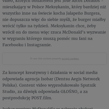
video, których bohaterem jest José Arcos Dorados -
mieszkający w Polsce Meksykanin, który bardziej niż
wszystko inne na świecie kocha Jalapeño Burgera,
nie dopuszcza więc do siebie myśli, że burger miałby
wrócić tylko na tydzień. Meksykanin chce, żeby
wrócił on do menu więc rzuca McDonald’s wyzwanie
w wygraniu którego muszą pomóc mu fani na
Facebooku i Instagramie.
To see this content properly
accept cookies.
Za koncept kreatywny i działania w social media
odpowiada agencja Isobar (Dentsu Aegis Network
Polska). Content video wyprodukowało Sputnik
Studio, za dźwięk odpowiada GŁOŚNO, a za
postprodukcję POST.film.
Isobar wspiera McDonald’s w zakresie obsługi