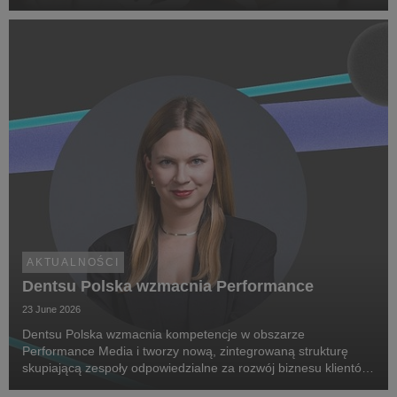
Research. Jej celem jest zwiększenie świadomości na temat
chorób rzadkich, zwrócenie uwagi na problemy pac...
AKTUALNOŚCI
Dentsu Polska wzmacnia Performance
23 June 2026
Dentsu Polska wzmacnia kompetencje w obszarze
Performance Media i tworzy nową, zintegrowaną strukturę
skupiającą zespoły odpowiedzialne za rozwój biznesu klientów
oraz dostarczanie zaawansowanych rozwiązań performance.