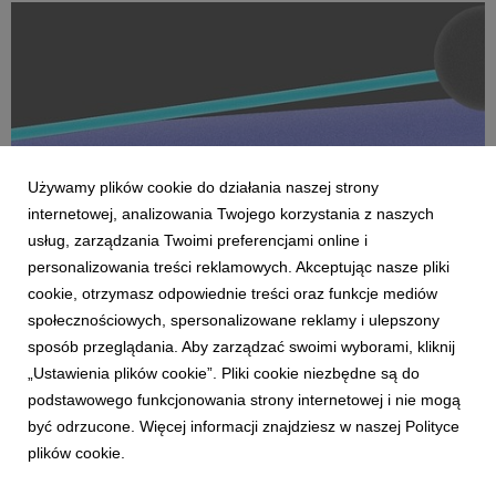
Na czele nowego obszaru stanęła Marta Bińczyk jako H...
Używamy plików cookie do działania naszej strony
internetowej, analizowania Twojego korzystania z naszych
usług, zarządzania Twoimi preferencjami online i
personalizowania treści reklamowych. Akceptując nasze pliki
AKTUALNOŚCI
cookie, otrzymasz odpowiednie treści oraz funkcje mediów
Dentsu wzmacnia kompetencje Business
społecznościowych, spersonalizowane reklamy i ulepszony
Transformation w Polsce
sposób przeglądania. Aby zarządzać swoimi wyborami, kliknij
27 April 2026
„Ustawienia plików cookie”. Pliki cookie niezbędne są do
Dentsu rozwija w Polsce kompetencje Business
podstawowego funkcjonowania strony internetowej i nie mogą
Transformation (BX), wzmacniając swoją pozycję w obszarze
być odrzucone. Więcej informacji znajdziesz w naszej Polityce
transformacji biznesowej w erze AI. Zespół BX, którym
plików cookie.
pokieruje Agnieszka Heidrich i Yuriy Bryvus, odpowiada na
rosnące potrzeby klientów, którzy oczekują dziś nie tylk...