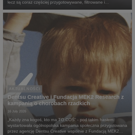
lecz są coraz częściej przygotowywane, filtrowane i
rekomendowane przez systemy oparte na sztucznej
inteligencji.
AKTUALNOŚCI
Dentsu Creative i Fundacja MEK2 Research z
kampanią o chorobach rzadkich
16 July 2026
„Każdy zna kogoś, kto ma TO COŚ” - pod takim hasłem
wystartowała ogólnopolska kampania społeczna przygotowana
przez agencję Dentsu Creative wspólnie z Fundacją MEK2