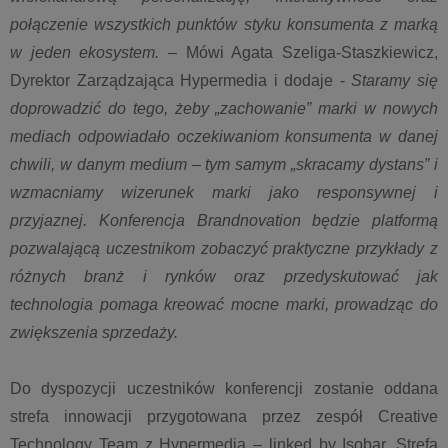
połączenie wszystkich punktów styku konsumenta z marką
w jeden
ekosystem.
– Mówi Agata Szeliga-Staszkiewicz,
Dyrektor Zarządzająca Hypermedia i dodaje -
Staramy się
doprowadzić do tego, żeby „zachowanie” marki w nowych
mediach odpowiadało oczekiwaniom konsumenta w danej
chwili, w danym medium – tym samym „skracamy dystans” i
wzmacniamy wizerunek marki jako responsywnej i
przyjaznej. Konferencja Brandnovation będzie platformą
pozwalającą uczestnikom zobaczyć praktyczne przykłady z
różnych branż i rynków oraz przedyskutować jak
technologia pomaga kreować mocne marki, prowadząc do
zwiększenia sprzedaży.
Do dyspozycji uczestników konferencji zostanie oddana
strefa innowacji przygotowana przez zespół Creative
Technology Team z Hypermedia – linked by Isobar. Strefa