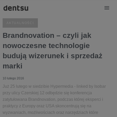
AKTUALNOŚCI
Brandnovation – czyli jak
nowoczesne technologie
budują wizerunek i sprzedaż
marki
10 lutego 2016
Już 25 lutego w siedzibie Hypermedia - linked by Isobar
przy ulicy Czerskiej 12 odbędzie się konferencja
zatytułowana Brandnovation, podczas której eksperci i
praktycy z Europy oraz USA skoncentrują się na
wyzwaniach, możliwościach oraz narzędziach które