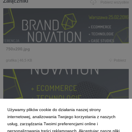
Załączniki
Pobierz wszystkie
750x200.jpg
grafika
|
46,5 KB
Pobierz
600x600.jpg
Używamy plików cookie do działania naszej strony
internetowej, analizowania Twojego korzystania z naszych
grafika
|
96,2 KB
Pobierz
usług, zarządzania Twoimi preferencjami online i
personalizowania treści reklamowych. Akceptując nasze pliki