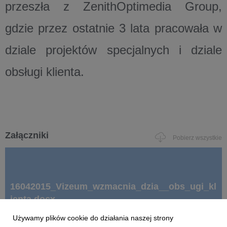
przeszła z ZenithOptimedia Group,
gdzie przez ostatnie 3 lata pracowała w
dziale projektów specjalnych i dziale
obsługi klienta.
Załączniki
Pobierz wszystkie
16042015_Vizeum_wzmacnia_dzia__obs_ugi_kl
ienta.docx
Używamy plików cookie do działania naszej strony