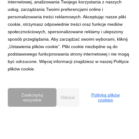
internetowej, analizowania Twojego korzystania z naszych
docx
|
42,4 KB
Pobierz
usług, zarządzania Twoimi preferencjami online i
personalizowania treści reklamowych. Akceptując nasze pliki
cookie, otrzymasz odpowiednie treści oraz funkcje mediów
społecznościowych, spersonalizowane reklamy i ulepszony
sposób przeglądania. Aby zarządzać swoimi wyborami, kliknij
„Ustawienia plików cookie”. Pliki cookie niezbędne są do
podstawowego funkcjonowania strony internetowej i nie mogą
Natalia_Zadykowicz_Vizeum.jpg
być odrzucone. Więcej informacji znajdziesz w naszej Polityce
plików cookie.
grafika
|
849 KB
Pobierz
Zaakceptuj
Polityka plików
Odrzuć
wszystkie
cookies
Powered by